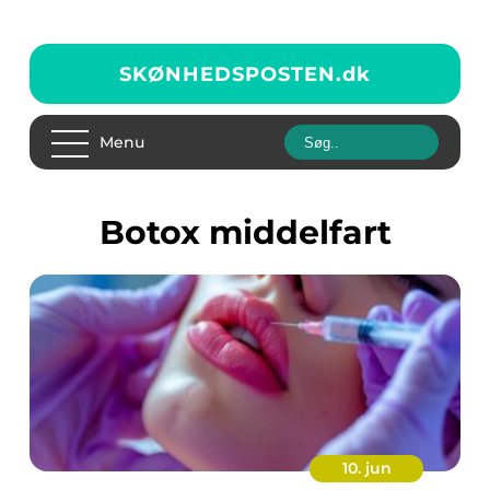
SKØNHEDSPOSTEN.
dk
Menu
botox middelfart
10. jun