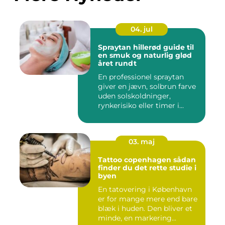
04. jul
Spraytan hillerød guide til
en smuk og naturlig glød
året rundt
En professionel spraytan
giver en jævn, solbrun farve
uden solskoldninger,
rynkerisiko eller timer i...
03. maj
Tattoo copenhagen sådan
finder du det rette studie i
byen
En tatovering i København
er for mange mere end bare
blæk i huden. Den bliver et
minde, en markering...