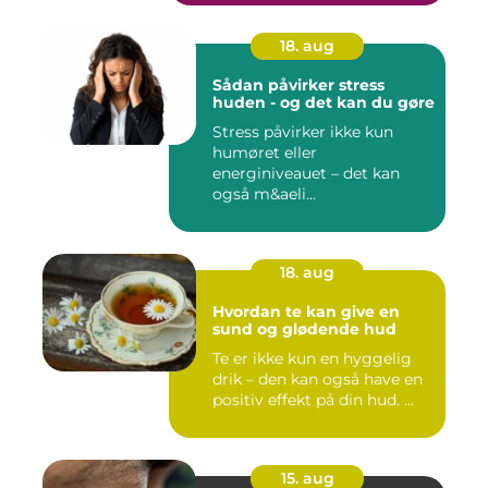
18. aug
Sådan påvirker stress
huden - og det kan du gøre
Stress påvirker ikke kun
humøret eller
energiniveauet – det kan
også m&aeli...
18. aug
Hvordan te kan give en
sund og glødende hud
Te er ikke kun en hyggelig
drik – den kan også have en
positiv effekt på din hud. ...
15. aug