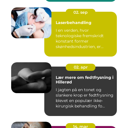
02. sep
Laserbehandling
I en verden, hvor
teknologiske fremskridt
konstant former
skønhedsindustrien, er
laserbehandl...
02. apr
Lær mere om fedtfrysning i
Hillerød
I jagten på en tonet og
slankere krop er fedtfrysning
blevet en populær ikke-
kirurgisk behandling fo...
14. mar