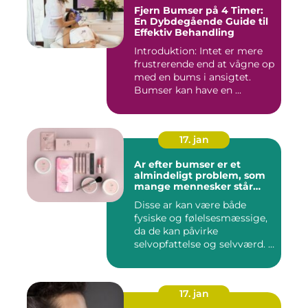
Fjern Bumser på 4 Timer:
En Dybdegående Guide til
Effektiv Behandling
Introduktion: Intet er mere
frustrerende end at vågne op
med en bums i ansigtet.
Bumser kan have en ...
17. jan
Ar efter bumser er et
almindeligt problem, som
mange mennesker står
overfor
Disse ar kan være både
fysiske og følelsesmæssige,
da de kan påvirke
selvopfattelse og selvværd. I
d...
17. jan