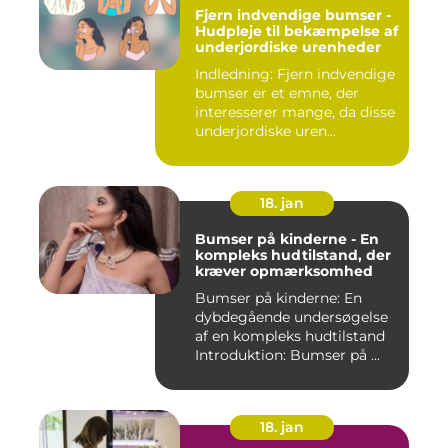
Fjern indvendige bumser -
Hudpleje til bekæmpelse af
underjordiske urenheder
Indledning: Fjern indvendige
bumser er et emne, der
interesserer mange, da disse
underjordiske uren...
18. jan
Bumser på kinderne - En
kompleks hudtilstand, der
kræver opmærksomhed
Bumser på kinderne: En
dybdegående undersøgelse
af en kompleks hudtilstand
Introduktion: Bumser på ...
18. jan