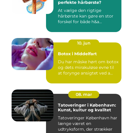
perfekte hårbørste?
At vælge den rigtige
hårbørste kan gøre en stor
forskel for både h&a...
10. jun
Botox i Middelfart
Du har måske hørt om botox
og dets mirakuløse evne til
at forynge ansigtet ved a...
08. mar
Tatoveringer i København:
Kunst, kultur og kvalitet
Tatoveringer København har
længe været en
udtryksform, der strækker