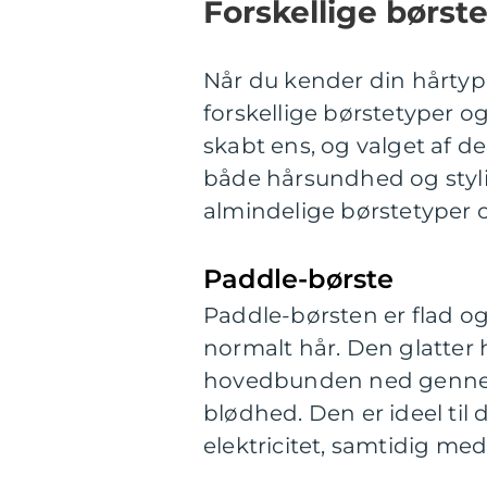
Forskellige børst
Når du kender din hårtype
forskellige børstetyper og
skabt ens, og valget af de
både hårsundhed og styli
almindelige børstetyper o
Paddle-børste
Paddle-børsten er flad og 
normalt hår. Den glatter h
hovedbunden ned gennem 
blødhed. Den er ideel til
elektricitet, samtidig me