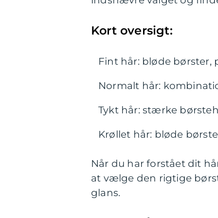
indsnævre valget og finde
Kort oversigt:
Fint hår: bløde børster,
Normalt hår: kombinatio
Tykt hår: stærke børste
Krøllet hår: bløde børs
Når du har forstået dit h
at vælge den rigtige bør
glans.