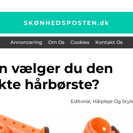
SKØNHEDSPOSTEN.
dk
Annoncering
Om Os
Cookies
Kontakt Os
kte hårbørste?
Editorial
,
Hårpleje Og Styl