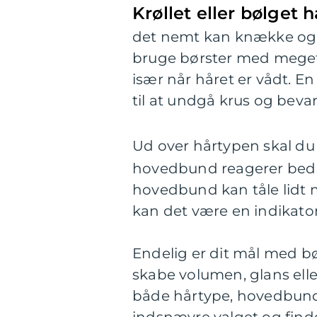
Krøllet eller bølget h
det nemt kan knække og m
bruge børster med meget 
især når håret er vådt. E
til at undgå krus og bevar
Ud over hårtypen skal du
hovedbund reagerer bedr
hovedbund kan tåle lidt me
kan det være en indikator 
Endelig er dit mål med bø
skabe volumen, glans elle
både hårtype, hovedbund