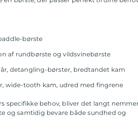
 en børste, der passer perfekt til dine behov
 paddle-børste
n af rundbørste og vildsvinebørste
hår, detangling-børster, bredtandet kam
ter, wide-tooth kam, udred med fingrene
års specifikke behov, bliver det langt nemme
ste og samtidig bevare både sundhed og