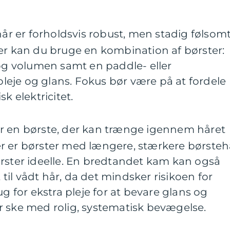
hår er forholdsvis robust, men stadig følsom
er kan du bruge en kombination af børster:
 og volumen samt en paddle- eller
 pleje og glans. Fokus bør være på at fordele
k elektricitet.
er en børste, der kan trænge igennem håret
r er børster med længere, stærkere børsteh
ørster ideelle. En bredtandet kam kan også
il vådt hår, da det mindsker risikoen for
ug for ekstra pleje for at bevare glans og
r ske med rolig, systematisk bevægelse.