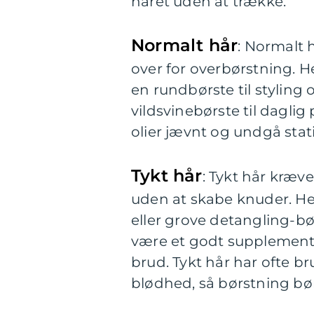
håret uden at trække.
Normalt hår
: Normalt 
over for overbørstning. H
en rundbørste til styling
vildsvinebørste til daglig
olier jævnt og undgå statis
Tykt hår
: Tykt hår kræv
uden at skabe knuder. He
eller grove detangling-b
være et godt supplement t
brud. Tykt hår har ofte br
blødhed, så børstning bø