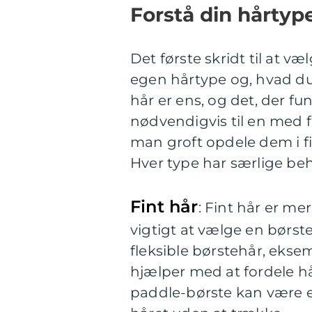
Forstå din hårtyp
Det første skridt til at v
egen hårtype og, hvad du
hår er ens, og det, der fu
nødvendigvis til en med fi
man groft opdele dem i fire
Hver type har særlige beh
Fint hår
: Fint hår er me
vigtigt at vælge en børste
fleksible børstehår, eksem
hjælper med at fordele hår
paddle-børste kan være ef