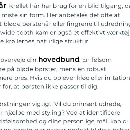
år
: Krøllet hår har brug for en blid tilgang, d
iste sin form. Her anbefales det ofte at
bløde børstehår eller fingrene til udrednin
n wide-tooth kam er også et effektivt værktøj
e krøllernes naturlige struktur.
hovedbund
 overveje din
. En følsom
e på bløde børster, mens en robust
re pres. Hvis du oplever kløe eller irritation
for, at børsten ikke passer til dig.
rstningen vigtigt. Vil du primært udrede,
r hjælpe med styling? Ved at identificere
sfølsomhed og dine personlige mål, kan d