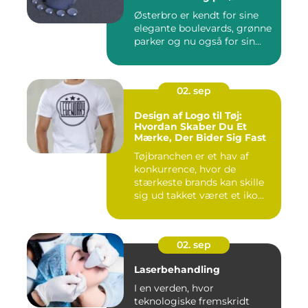
Østerbro er kendt for sine
elegante boulevards, grønne
parker og nu også for sin...
02. sep
Design af Logo til Tøj:
Hvordan Skaber Du Et
Mærke, Der Bider Sig Fast
Tøjbranchen er et hav af
konkurrence, hvor de
stærkeste brands kan skille
sig ud takket været et iko...
02. sep
Laserbehandling
I en verden, hvor
teknologiske fremskridt