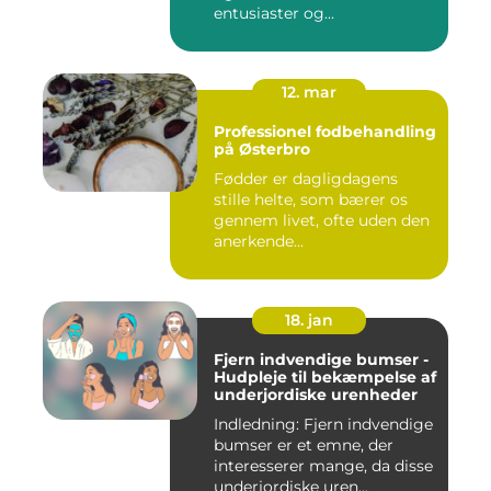
entusiaster og...
12. mar
Professionel fodbehandling
på Østerbro
Fødder er dagligdagens
stille helte, som bærer os
gennem livet, ofte uden den
anerkende...
18. jan
Fjern indvendige bumser -
Hudpleje til bekæmpelse af
underjordiske urenheder
Indledning: Fjern indvendige
bumser er et emne, der
interesserer mange, da disse
underjordiske uren...