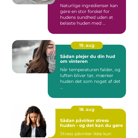
Naturlige ingredienser kan
gøre en stor forskel for
hudens sundhed uden at
belaste huden med ...
19. aug
Sådan plejer du din hud
om vinteren
Når temperaturen falder, og
luften bliver tør, mærker
huden det som noget af det
...
18. aug
Sådan påvirker stress
huden - og det kan du gøre
Stress påvirker ikke kun