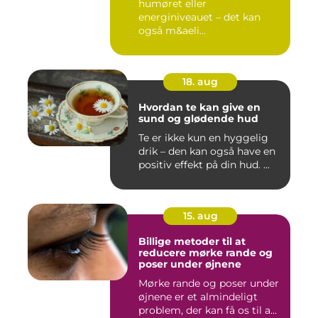
humøret eller
energiniveauet – det kan
også m&aeli...
18. aug
Hvordan te kan give en
sund og glødende hud
Te er ikke kun en hyggelig
drik – den kan også have en
positiv effekt på din hud. ...
15. aug
Billige metoder til at
reducere mørke rande og
poser under øjnene
Mørke rande og poser under
øjnene er et almindeligt
problem, der kan få os til a...