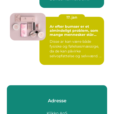
17. jan
Ar efter bumser er et
almindeligt problem, som
mange mennesker står
overfor
Disse ar kan være både
fysiske og følelsesmæssige,
da de kan påvirke
selvopfattelse og selvværd. I
d...
Adresse