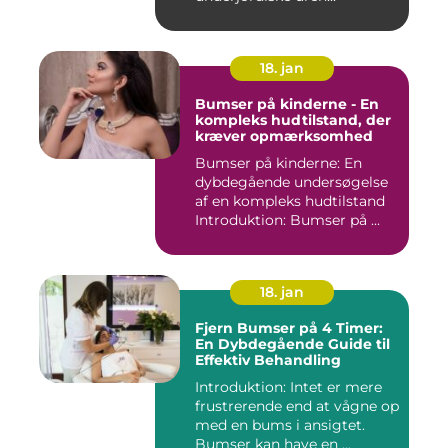
18. jan
Bumser på kinderne - En
kompleks hudtilstand, der
kræver opmærksomhed
Bumser på kinderne: En
dybdegående undersøgelse
af en kompleks hudtilstand
Introduktion: Bumser på ...
18. jan
Fjern Bumser på 4 Timer:
En Dybdegående Guide til
Effektiv Behandling
Introduktion: Intet er mere
frustrerende end at vågne op
med en bums i ansigtet.
Bumser kan have en ...