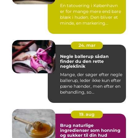
En tatovering i København
er for mange mere end bare
blæk i huden. Den bliver et
minde, en markering...
24. mar
Negle ballerup sådan
finder du den rette
negleklinik
Mange, der søger efter negle
ballerup, leder ikke kun efter
pæne hænder, men efter en
behandling, so...
19. aug
Brug naturlige
ingredienser som honning
og sukker til din hud