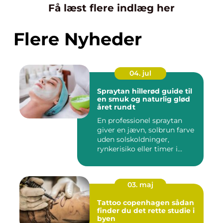
Få læst flere indlæg her
Flere Nyheder
04. jul
Spraytan hillerød guide til
en smuk og naturlig glød
året rundt
En professionel spraytan
giver en jævn, solbrun farve
uden solskoldninger,
rynkerisiko eller timer i...
03. maj
Tattoo copenhagen sådan
finder du det rette studie i
byen