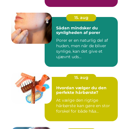
15. aug
Sådan mindsker du
synligheden af porer
Porer er en naturlig del af
huden, men når de bliver
synlige, kan det give et
ujævnt uds...
15. aug
Hvordan vælger du den
perfekte hårbørste?
At vælge den rigtige
hårbørste kan gøre en stor
forskel for både h&a...