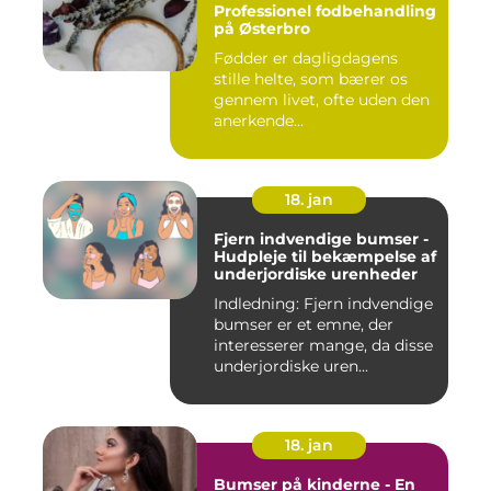
Professionel fodbehandling
på Østerbro
Fødder er dagligdagens
stille helte, som bærer os
gennem livet, ofte uden den
anerkende...
18. jan
Fjern indvendige bumser -
Hudpleje til bekæmpelse af
underjordiske urenheder
Indledning: Fjern indvendige
bumser er et emne, der
interesserer mange, da disse
underjordiske uren...
18. jan
Bumser på kinderne - En