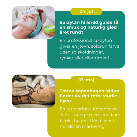
04. jul
Spraytan hillerød guide til
en smuk og naturlig glød
året rundt
En professionel spraytan
giver en jævn, solbrun farve
uden solskoldninger,
rynkerisiko eller timer i...
03. maj
Tattoo copenhagen sådan
finder du det rette studie i
byen
En tatovering i København
er for mange mere end bare
blæk i huden. Den bliver et
minde, en markering...