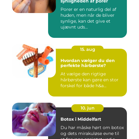
synligheden af porer
Porer er en naturlig del af
huden, men når de bliver
synlige, kan det give et
ujævnt uds...
15. aug
Hvordan vælger du den
perfekte hårbørste?
At vælge den rigtige
hårbørste kan gøre en stor
forskel for både h&a...
10. jun
Botox i Middelfart
Du har måske hørt om botox
og dets mirakuløse evne til