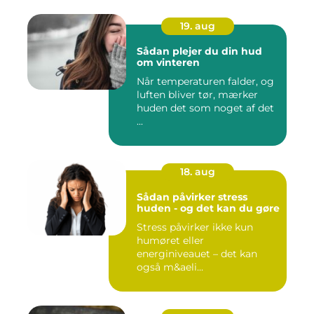
19. aug
Sådan plejer du din hud
om vinteren
Når temperaturen falder, og
luften bliver tør, mærker
huden det som noget af det
...
18. aug
Sådan påvirker stress
huden - og det kan du gøre
Stress påvirker ikke kun
humøret eller
energiniveauet – det kan
også m&aeli...