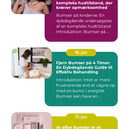
kompleks hudtilstand, der
kræver opmærksomhed
Bumser på kinderne: En
dybdegående undersøgelse
af en kompleks hudtilstand
Introduktion: Bumser på ...
18. jan
Fjern Bumser på 4 Timer:
En Dybdegående Guide til
Effektiv Behandling
Introduktion: Intet er mere
frustrerende end at vågne op
med en bums i ansigtet.
Bumser kan have en ...
17. jan
Ar efter bumser er et