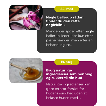
24. mar
Negle ballerup sådan
finder du den rette
negleklinik
Mange, der søger efter negle
ballerup, leder ikke kun efter
pæne hænder, men efter en
behandling, so...
19. aug
Brug naturlige
ingredienser som honning
og sukker til din hud
Naturlige ingredienser kan
gøre en stor forskel for
hudens sundhed uden at
belaste huden med ...