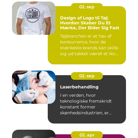
02. sep
Design af Logo til Tøj:
Hvordan Skaber Du Et
Mærke, Der Bider Sig Fast
Tøjbranchen er et hav af
konkurrence, hvor de
stærkeste brands kan skille
sig ud takket været et iko...
02. sep
Laserbehandling
I en verden, hvor
teknologiske fremskridt
konstant former
skønhedsindustrien, er
laserbehandl...
02. apr