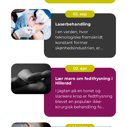
02. sep
Laserbehandling
I en verden, hvor
teknologiske fremskridt
konstant former
skønhedsindustrien, er
laserbehandl...
02. apr
Lær mere om fedtfrysning i
Hillerød
I jagten på en tonet og
slankere krop er fedtfrysning
blevet en populær ikke-
kirurgisk behandling fo...