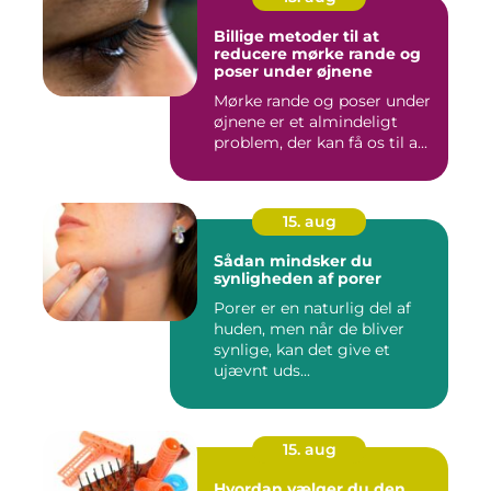
Billige metoder til at
reducere mørke rande og
poser under øjnene
Mørke rande og poser under
øjnene er et almindeligt
problem, der kan få os til a...
15. aug
Sådan mindsker du
synligheden af porer
Porer er en naturlig del af
huden, men når de bliver
synlige, kan det give et
ujævnt uds...
15. aug
Hvordan vælger du den