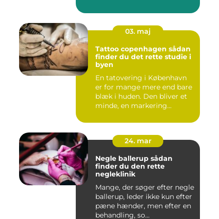
03. maj
Tattoo copenhagen sådan
finder du det rette studie i
byen
En tatovering i København
er for mange mere end bare
blæk i huden. Den bliver et
minde, en markering...
24. mar
Negle ballerup sådan
finder du den rette
negleklinik
Mange, der søger efter negle
ballerup, leder ikke kun efter
pæne hænder, men efter en
behandling, so...