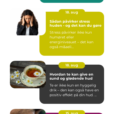
18. aug
Sådan påvirker stress
huden - og det kan du gøre
Stress påvirker ikke kun
humøret eller
energiniveauet – det kan
også m&aeli...
18. aug
Hvordan te kan give en
sund og glødende hud
Te er ikke kun en hyggelig
drik – den kan også have en
positiv effekt på din hud. ...
15. aug