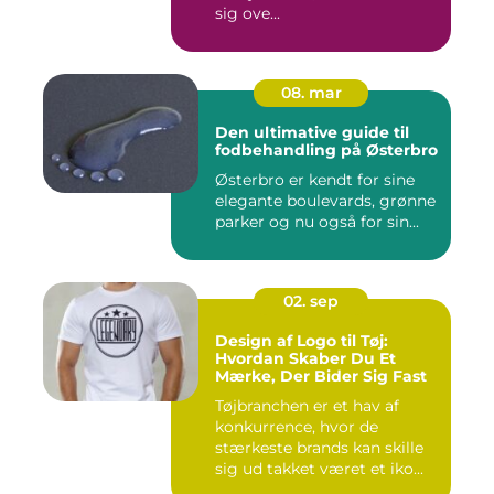
sig ove...
08. mar
Den ultimative guide til
fodbehandling på Østerbro
Østerbro er kendt for sine
elegante boulevards, grønne
parker og nu også for sin...
02. sep
Design af Logo til Tøj:
Hvordan Skaber Du Et
Mærke, Der Bider Sig Fast
Tøjbranchen er et hav af
konkurrence, hvor de
stærkeste brands kan skille
sig ud takket været et iko...