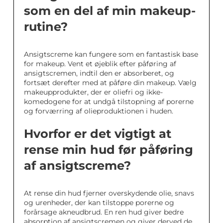
som en del af min makeup-
rutine?
Ansigtscreme kan fungere som en fantastisk base
for makeup. Vent et øjeblik efter påføring af
ansigtscremen, indtil den er absorberet, og
fortsæt derefter med at påføre din makeup. Vælg
makeupprodukter, der er oliefri og ikke-
komedogene for at undgå tilstopning af porerne
og forværring af olieproduktionen i huden.
Hvorfor er det vigtigt at
rense min hud før påføring
af ansigtscreme?
At rense din hud fjerner overskydende olie, snavs
og urenheder, der kan tilstoppe porerne og
forårsage akneudbrud. En ren hud giver bedre
absorption af ansigtscremen og giver derved de