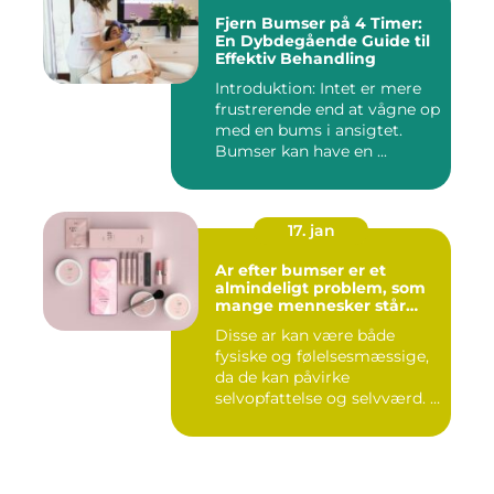
Fjern Bumser på 4 Timer:
En Dybdegående Guide til
Effektiv Behandling
Introduktion: Intet er mere
frustrerende end at vågne op
med en bums i ansigtet.
Bumser kan have en ...
17. jan
Ar efter bumser er et
almindeligt problem, som
mange mennesker står
overfor
Disse ar kan være både
fysiske og følelsesmæssige,
da de kan påvirke
selvopfattelse og selvværd. I
d...