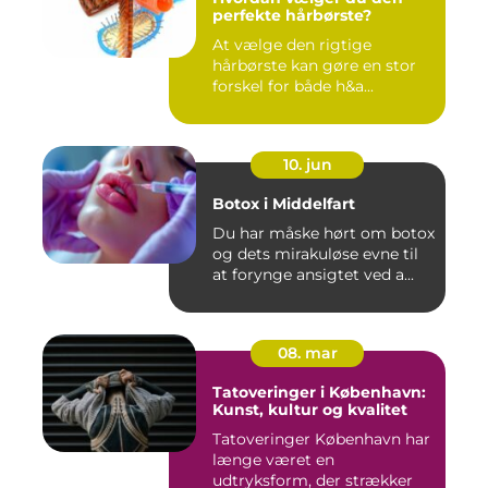
perfekte hårbørste?
At vælge den rigtige
hårbørste kan gøre en stor
forskel for både h&a...
10. jun
Botox i Middelfart
Du har måske hørt om botox
og dets mirakuløse evne til
at forynge ansigtet ved a...
08. mar
Tatoveringer i København:
Kunst, kultur og kvalitet
Tatoveringer København har
længe været en
udtryksform, der strækker