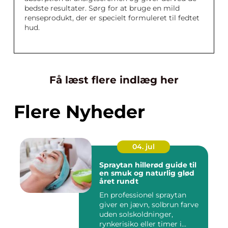
bedste resultater. Sørg for at bruge en mild
renseprodukt, der er specielt formuleret til fedtet
hud.
Få læst flere indlæg her
Flere Nyheder
04. jul
Spraytan hillerød guide til
en smuk og naturlig glød
året rundt
En professionel spraytan
giver en jævn, solbrun farve
uden solskoldninger,
rynkerisiko eller timer i...