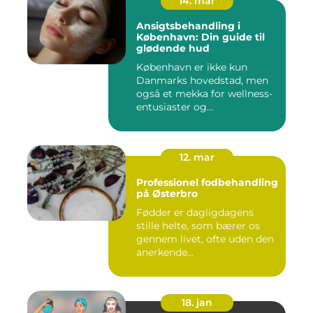
14. mar
Ansigtsbehandling i
København: Din guide til
glødende hud
København er ikke kun
Danmarks hovedstad, men
også et mekka for wellness-
entusiaster og...
12. mar
Professionel fodbehandling
på Østerbro
Fødder er dagligdagens
stille helte, som bærer os
gennem livet, ofte uden den
anerkende...
18. jan