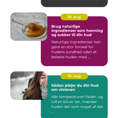
19. aug
Brug naturlige
ingredienser som honning
og sukker til din hud
Naturlige ingredienser kan
gøre en stor forskel for
hudens sundhed uden at
belaste huden med ...
19. aug
Sådan plejer du din hud
om vinteren
Når temperaturen falder, og
luften bliver tør, mærker
huden det som noget af det
...