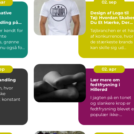
mar
02. sep
ative
Design af Logo til
Tøj: Hvordan Skabe
dling på
Du Et Mærke, Der
Bider Sig Fast
r kendt for
Tøjbranchen er et ha
nte
af konkurrence, hvor
s, grønne
de stærkeste brands
 nu også for
kan skille sig ud
takket været et iko...
sep
02. apr
andling
Lær mere om
fedtfrysning i
n, hvor
Hillerød
ske
I jagten på en tonet
t konstant
og slankere krop er
fedtfrysning blevet 
ndustrien,
populær ikke-
andl...
kirurgisk behandling
fo...