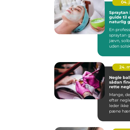
04. j
Spraytan 
guide til
naturlig 
rundt
En profess
spraytan g
jævn, solb
uden sols
rynkerisik
i...
24. 
Negle bal
sådan fin
rette negl
Mange, de
efter negl
leder ikke
pæne hæn
efter en b
so...