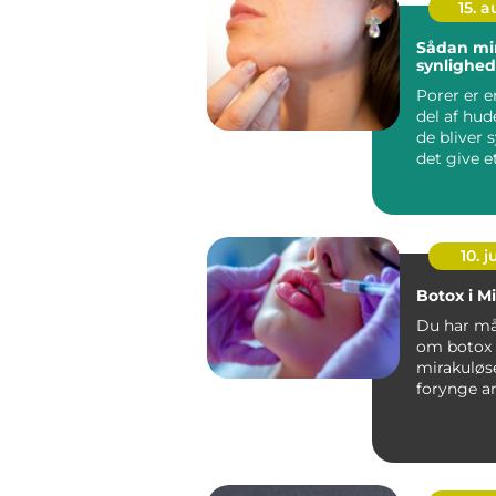
15. 
Sådan mi
synlighed
Porer er e
del af hu
de bliver 
det give e
uds...
10. 
Botox i M
Du har må
om botox 
mirakuløse
forynge a
a...