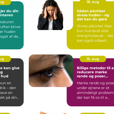
aug
18. aug
jer du din
Sådan påvirker
interen
stress huden - og
det kan du gøre
raturen
Stress påvirker ikke
luften bliver
kun humøret eller
er huden
energiniveauet – det
oget af det
kan også m&aeli...
aug
15. aug
e kan give
Billige metoder til a
og
reducere mørke
 hud
rande og poser
under øjnene
 kun en
Mørke rande og pose
rik – den
under øjnene er et
have en
almindeligt problem
fekt på din
der kan få os til a...