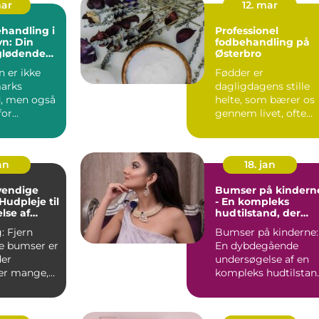
mar
12. mar
handling i
Professionel
n: Din
fodbehandling på
 glødende
Østerbro
 er ikke
Fødder er
arks
dagligdagens stille
, men også
helte, som bærer os
for
gennem livet, ofte
ntusiaster
uden den anerkende..
an
18. jan
vendige
Bumser på kindern
Hudpleje til
- En kompleks
se af
hudtilstand, der
iske
kræver
ern
Bumser på kinderne:
r
opmærksomhed
e bumser er
En dybdegående
der
undersøgelse af en
rer mange,
kompleks hudtilstan
Introduktion: Bumse
ske uren...
på ...