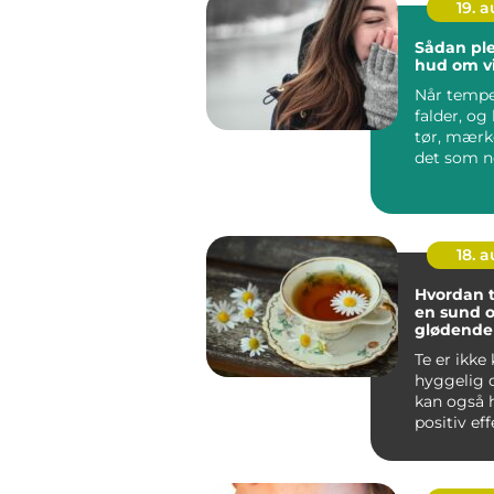
19. 
Sådan ple
hud om v
Når tempe
falder, og 
tør, mærk
det som n
...
18. 
Hvordan t
en sund 
glødende
Te er ikke
hyggelig d
kan også 
positiv ef
hud. ...