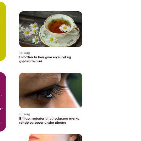
t
18. aug
Hvordan te kan give en sund og
glødende hud
re
15. aug
Billige metoder til at reducere mørke
n
rande og poser under øjnene
d