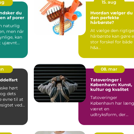
aug
15. aug
ndsker du
Hvordan vælger du
en af porer
den perfekte
hårbørste?
n naturlig
At vælge den rigtige
den, men når
hårbørste kan gøre 
synlige, kan
stor forskel for både
t ujævnt
h&a...
jun
08. mar
iddelfart
Tatoveringer i
København: Kunst,
ske hørt
kultur og kvalitet
og dets
Tatoveringer
 evne til at
København har læn
nsigtet ved
været en
udtryksform, der
strækker sig ove...