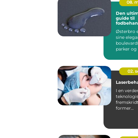
08. 
Den ultim
guide til
fodbehan
Østerbro
Østerbro e
sine elega
boulevard
parker og
sin...
02. 
Laserbeh
I en verde
teknologi
fremskrid
former
skønhedsi
er laserbeh