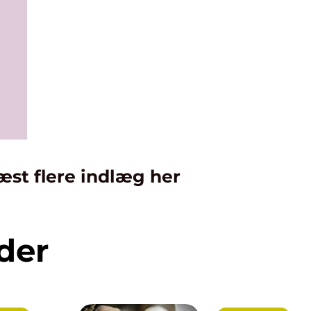
æst flere indlæg her
der