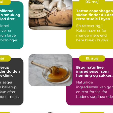
ul
03. maj
hillerød
Tattoo copenhagen
 en smuk og
sådan finder du de
glød året
rette studie i byen
ionel
En tatovering i
iver en
København er for
run farve
mange mere end
koldninger,
bare blæk i huden.
o eller timer
Den bliver et minde,
en markering...
mar
19. aug
lerup
Brug naturlige
der du den
ingredienser som
eklinik
honning og sukker
til din hud
r søger
Naturlige
e ballerup,
ingredienser kan gø
 kun efter
en stor forskel for
der, men
hudens sundhed ude
ehandling,
at belaste huden me
...