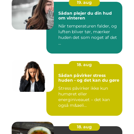
19. aug
Sådan plejer du din hud
om vinteren
Når temperaturen falder, og
luften bliver tør, mærker
huden det som noget af det
...
18. aug
Sådan påvirker stress
huden - og det kan du gøre
Stress påvirker ikke kun
humøret eller
energiniveauet – det kan
også m&aeli...
18. aug