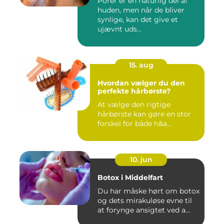
Porer er en naturlig del af
huden, men når de bliver
synlige, kan det give et
ujævnt uds...
15. aug
Hvordan vælger du den
perfekte hårbørste?
At vælge den rigtige
hårbørste kan gøre en stor
forskel for både h&a...
10. jun
Botox i Middelfart
Du har måske hørt om botox
og dets mirakuløse evne til
at forynge ansigtet ved a...