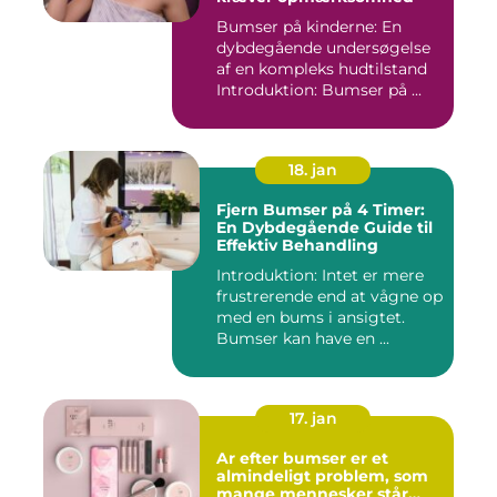
Bumser på kinderne: En
dybdegående undersøgelse
af en kompleks hudtilstand
Introduktion: Bumser på ...
18. jan
Fjern Bumser på 4 Timer:
En Dybdegående Guide til
Effektiv Behandling
Introduktion: Intet er mere
frustrerende end at vågne op
med en bums i ansigtet.
Bumser kan have en ...
17. jan
Ar efter bumser er et
almindeligt problem, som
mange mennesker står