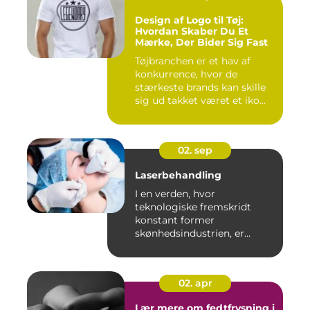
Design af Logo til Tøj:
Hvordan Skaber Du Et
Mærke, Der Bider Sig Fast
Tøjbranchen er et hav af
konkurrence, hvor de
stærkeste brands kan skille
sig ud takket været et iko...
02. sep
Laserbehandling
I en verden, hvor
teknologiske fremskridt
konstant former
skønhedsindustrien, er
laserbehandl...
02. apr
Lær mere om fedtfrysning i