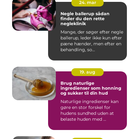
24. mar
Negle ballerup sådan
finder du den rette
negleklinik
Mange, der søger efter negle
ballerup, leder ikke kun efter
pæne hænder, men efter en
behandling, so...
19. aug
Brug naturlige
ingredienser som honning
og sukker til din hud
Naturlige ingredienser kan
gøre en stor forskel for
hudens sundhed uden at
belaste huden med ...