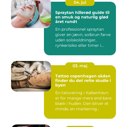
04. jul
Spraytan hillerød guide til
en smuk og naturlig glød
året rundt
En professionel spraytan
giver en jævn, solbrun farve
uden solskoldninger,
rynkerisiko eller timer i...
03. maj
Tattoo copenhagen sådan
finder du det rette studie i
byen
En tatovering i København
er for mange mere end bare
blæk i huden. Den bliver et
minde, en markering...