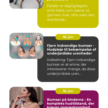
Fødder er dagligdagens
stille helte, som bærer os
gennem livet, ofte uden den
anerkende...
18. jan
Fjern indvendige bumser -
Hudpleje til bekæmpelse af
underjordiske urenheder
Indledning: Fjern indvendige
bumser er et emne, der
interesserer mange, da disse
underjordiske uren...
18. jan
Bumser på kinderne - En
kompleks hudtilstand, der
kræver opmærksomhed