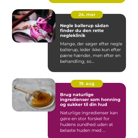
24. mar
Negle ballerup sådan
finder du den rette
negleklinik
Mange, der søger efter negle
ballerup, leder ikke kun efter
pæne hænder, men efter en
behandling, so...
19. aug
Brug naturlige
ingredienser som honning
og sukker til din hud
Naturlige ingredienser kan
gøre en stor forskel for
hudens sundhed uden at
belaste huden med ...