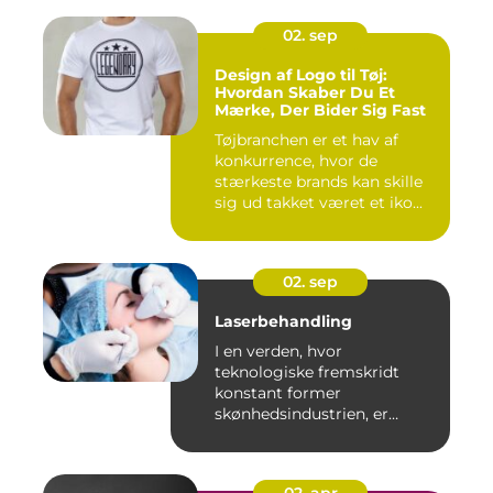
02. sep
Design af Logo til Tøj:
Hvordan Skaber Du Et
Mærke, Der Bider Sig Fast
Tøjbranchen er et hav af
konkurrence, hvor de
stærkeste brands kan skille
sig ud takket været et iko...
02. sep
Laserbehandling
I en verden, hvor
teknologiske fremskridt
konstant former
skønhedsindustrien, er
laserbehandl...