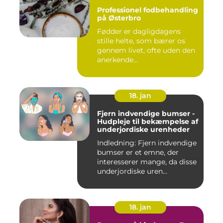
Professionel fodbehandling
på Østerbro
Fødder er dagligdagens
stille helte, som bærer os
gennem livet, ofte uden den
anerkende...
18. jan
Fjern indvendige bumser -
Hudpleje til bekæmpelse af
underjordiske urenheder
Indledning: Fjern indvendige
bumser er et emne, der
interesserer mange, da disse
underjordiske uren...
18. jan