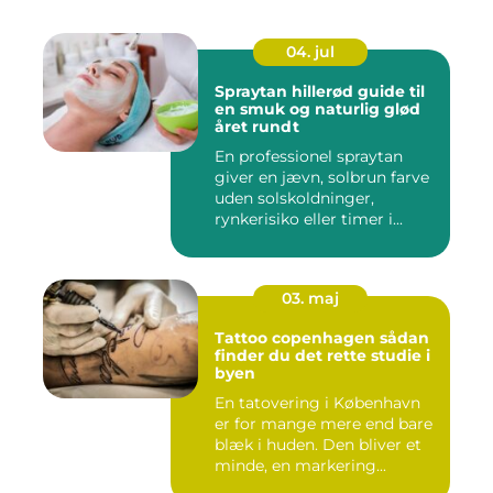
04. jul
Spraytan hillerød guide til
en smuk og naturlig glød
året rundt
En professionel spraytan
giver en jævn, solbrun farve
uden solskoldninger,
rynkerisiko eller timer i...
03. maj
Tattoo copenhagen sådan
finder du det rette studie i
byen
En tatovering i København
er for mange mere end bare
blæk i huden. Den bliver et
minde, en markering...