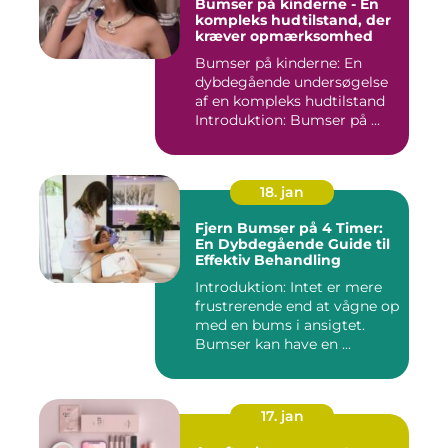
Bumser på kinderne - En
kompleks hudtilstand, der
kræver opmærksomhed
Bumser på kinderne: En
dybdegående undersøgelse
af en kompleks hudtilstand
Introduktion: Bumser på ...
18. jan
Fjern Bumser på 4 Timer:
En Dybdegående Guide til
Effektiv Behandling
Introduktion: Intet er mere
frustrerende end at vågne op
med en bums i ansigtet.
Bumser kan have en ...
17. jan