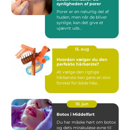
synligheden af porer
Porer er en naturlig del af
huden, men når de bliver
synlige, kan det give et
ujævnt uds...
15. aug
Hvordan vælger du den
perfekte hårbørste?
At vælge den rigtige
hårbørste kan gøre en stor
forskel for både h&a...
10. jun
Botox i Middelfart
Du har måske hørt om botox
og dets mirakuløse evne til