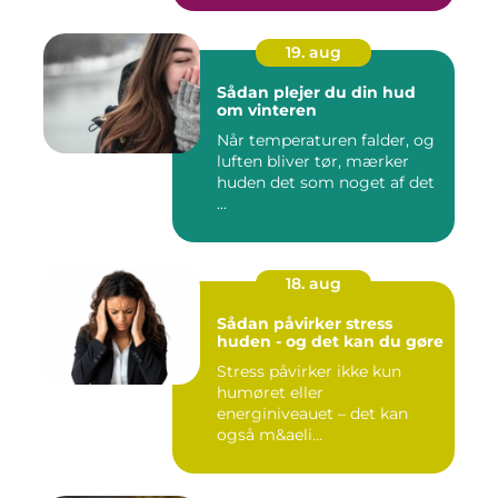
19. aug
Sådan plejer du din hud
om vinteren
Når temperaturen falder, og
luften bliver tør, mærker
huden det som noget af det
...
18. aug
Sådan påvirker stress
huden - og det kan du gøre
Stress påvirker ikke kun
humøret eller
energiniveauet – det kan
også m&aeli...