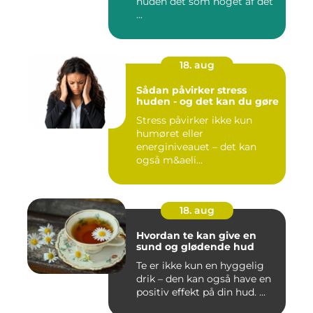
huden det som noget af det
...
18. aug
Sådan påvirker stress
huden - og det kan du gøre
Stress påvirker ikke kun
humøret eller
energiniveauet – det kan
også m&aeli...
18. aug
Hvordan te kan give en
sund og glødende hud
Te er ikke kun en hyggelig
drik – den kan også have en
positiv effekt på din hud. ...