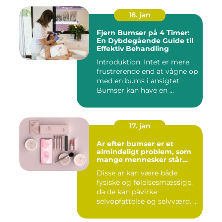
18. jan
Fjern Bumser på 4 Timer:
En Dybdegående Guide til
Effektiv Behandling
Introduktion: Intet er mere
frustrerende end at vågne op
med en bums i ansigtet.
Bumser kan have en ...
17. jan
Ar efter bumser er et
almindeligt problem, som
mange mennesker står
overfor
Disse ar kan være både
fysiske og følelsesmæssige,
da de kan påvirke
selvopfattelse og selvværd. I
d...