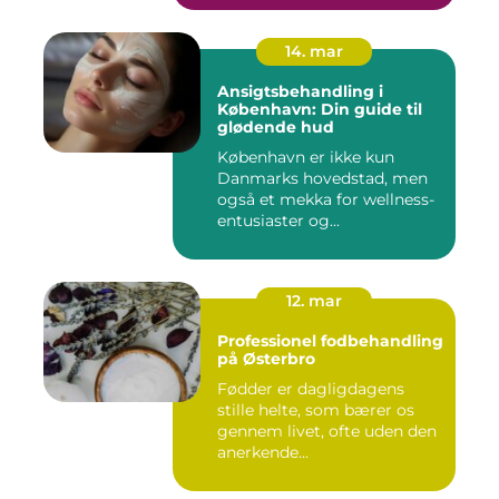
14. mar
Ansigtsbehandling i
København: Din guide til
glødende hud
København er ikke kun
Danmarks hovedstad, men
også et mekka for wellness-
entusiaster og...
12. mar
Professionel fodbehandling
på Østerbro
Fødder er dagligdagens
stille helte, som bærer os
gennem livet, ofte uden den
anerkende...