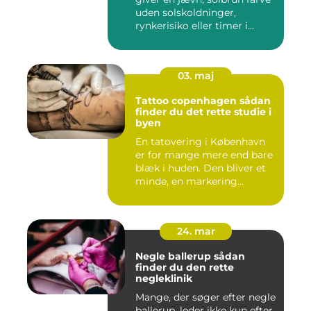
uden solskoldninger,
rynkerisiko eller timer i...
03. maj
Tattoo copenhagen sådan
finder du det rette studie i
byen
En tatovering i København
er for mange mere end bare
blæk i huden. Den bliver et
minde, en markering...
24. mar
Negle ballerup sådan
finder du den rette
negleklinik
Mange, der søger efter negle
ballerup, leder ikke kun efter