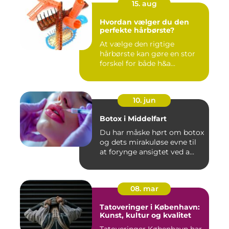
15. aug
Hvordan vælger du den
perfekte hårbørste?
At vælge den rigtige
hårbørste kan gøre en stor
forskel for både h&a...
10. jun
Botox i Middelfart
Du har måske hørt om botox
og dets mirakuløse evne til
at forynge ansigtet ved a...
08. mar
Tatoveringer i København:
Kunst, kultur og kvalitet