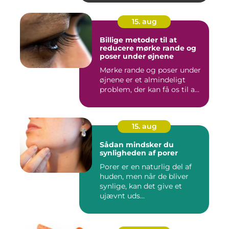
15. aug
Billige metoder til at
reducere mørke rande og
poser under øjnene
Mørke rande og poser under
øjnene er et almindeligt
problem, der kan få os til a...
15. aug
Sådan mindsker du
synligheden af porer
Porer er en naturlig del af
huden, men når de bliver
synlige, kan det give et
ujævnt uds...