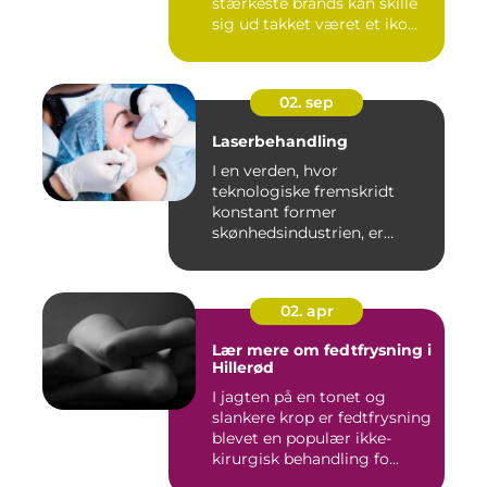
stærkeste brands kan skille
sig ud takket været et iko...
02. sep
Laserbehandling
I en verden, hvor
teknologiske fremskridt
konstant former
skønhedsindustrien, er
laserbehandl...
02. apr
Lær mere om fedtfrysning i
Hillerød
I jagten på en tonet og
slankere krop er fedtfrysning
blevet en populær ikke-
kirurgisk behandling fo...