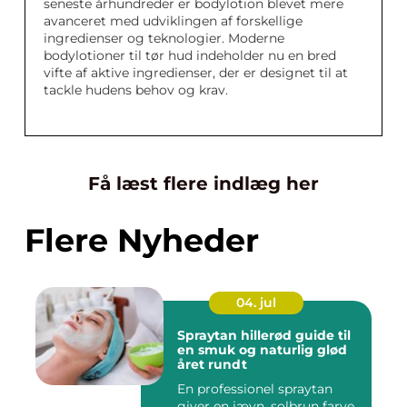
seneste århundreder er bodylotion blevet mere
avanceret med udviklingen af forskellige
ingredienser og teknologier. Moderne
bodylotioner til tør hud indeholder nu en bred
vifte af aktive ingredienser, der er designet til at
tackle hudens behov og krav.
Få læst flere indlæg her
Flere Nyheder
04. jul
Spraytan hillerød guide til
en smuk og naturlig glød
året rundt
En professionel spraytan
giver en jævn, solbrun farve