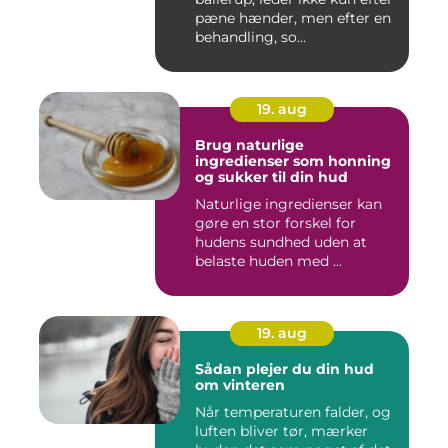
pæne hænder, men efter en
behandling, so...
19. aug
Brug naturlige
ingredienser som honning
og sukker til din hud
Naturlige ingredienser kan
gøre en stor forskel for
hudens sundhed uden at
belaste huden med ...
19. aug
Sådan plejer du din hud
om vinteren
Når temperaturen falder, og
luften bliver tør, mærker