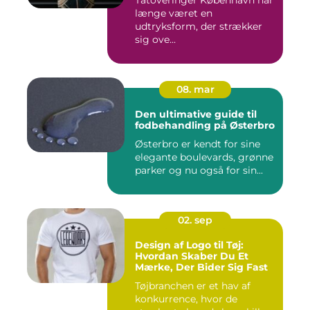
Tatoveringer København har
længe været en
udtryksform, der strækker
sig ove...
08. mar
Den ultimative guide til
fodbehandling på Østerbro
Østerbro er kendt for sine
elegante boulevards, grønne
parker og nu også for sin...
02. sep
Design af Logo til Tøj:
Hvordan Skaber Du Et
Mærke, Der Bider Sig Fast
Tøjbranchen er et hav af
konkurrence, hvor de