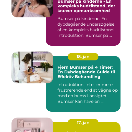
Bumser på kinderne - En
kompleks hudtilstand, der
kræver opmærksomhed
Bumser på kinderne: En
dybdegående undersøgelse
af en kompleks hudtilstand
Introduktion: Bumser på ...
18. jan
Fjern Bumser på 4 Timer:
En Dybdegående Guide til
Effektiv Behandling
Introduktion: Intet er mere
frustrerende end at vågne op
med en bums i ansigtet.
Bumser kan have en ...
17. jan