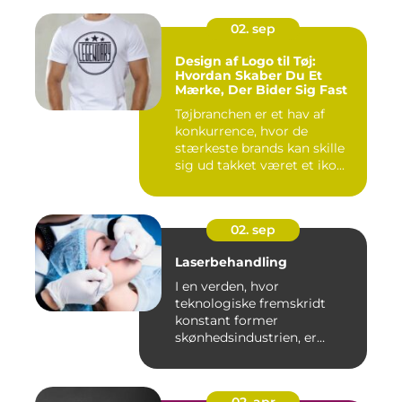
02. sep
Design af Logo til Tøj:
Hvordan Skaber Du Et
Mærke, Der Bider Sig Fast
Tøjbranchen er et hav af
konkurrence, hvor de
stærkeste brands kan skille
sig ud takket været et iko...
02. sep
Laserbehandling
I en verden, hvor
teknologiske fremskridt
konstant former
skønhedsindustrien, er
laserbehandl...