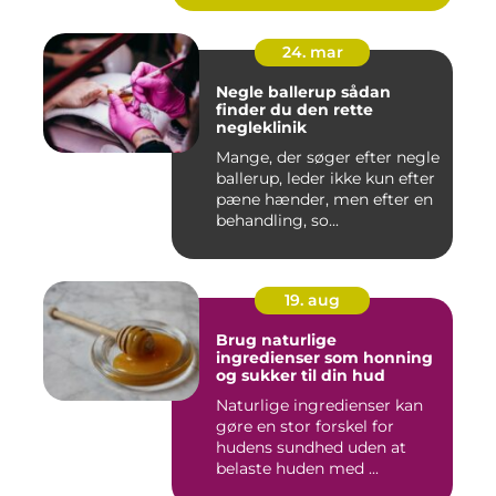
24. mar
Negle ballerup sådan
finder du den rette
negleklinik
Mange, der søger efter negle
ballerup, leder ikke kun efter
pæne hænder, men efter en
behandling, so...
19. aug
Brug naturlige
ingredienser som honning
og sukker til din hud
Naturlige ingredienser kan
gøre en stor forskel for
hudens sundhed uden at
belaste huden med ...