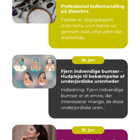
Professionel fodbehandling
på Østerbro
Fødder er dagligdagens
stille helte, som bærer os
gennem livet, ofte uden den
anerkende...
18. jan
Fjern indvendige bumser -
Hudpleje til bekæmpelse af
underjordiske urenheder
Indledning: Fjern indvendige
bumser er et emne, der
interesserer mange, da disse
underjordiske uren...
18. jan