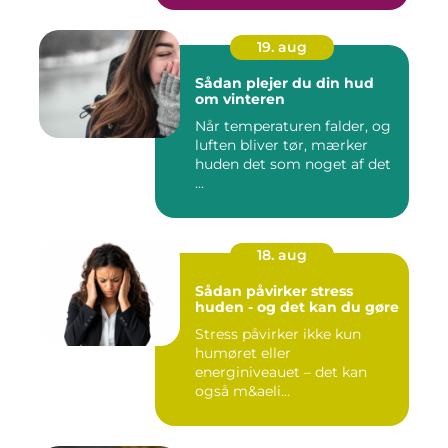
19. aug
Sådan plejer du din hud
om vinteren
Når temperaturen falder, og
luften bliver tør, mærker
huden det som noget af det
...
18. aug
Sådan påvirker stress
huden - og det kan du gøre
Stress påvirker ikke kun
humøret eller
energiniveauet – det kan
også m&aeli...