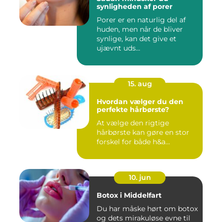
synligheden af porer
Porer er en naturlig del af
huden, men når de bliver
synlige, kan det give et
ujævnt uds...
15. aug
Hvordan vælger du den
perfekte hårbørste?
At vælge den rigtige
hårbørste kan gøre en stor
forskel for både h&a...
10. jun
Botox i Middelfart
Du har måske hørt om botox
og dets mirakuløse evne til