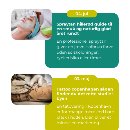
04. jul
Spraytan hillerød guide til
en smuk og naturlig glød
året rundt
En professionel spraytan
giver en jævn, solbrun farve
uden solskoldninger,
rynkerisiko eller timer i...
03. maj
Tattoo copenhagen sådan
finder du det rette studie i
byen
En tatovering i København
er for mange mere end bare
blæk i huden. Den bliver et
minde, en markering...