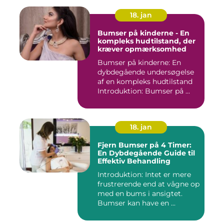
18. jan
Bumser på kinderne - En
kompleks hudtilstand, der
kræver opmærksomhed
Bumser på kinderne: En
dybdegående undersøgelse
af en kompleks hudtilstand
Introduktion: Bumser på ...
18. jan
Fjern Bumser på 4 Timer:
En Dybdegående Guide til
Effektiv Behandling
Introduktion: Intet er mere
frustrerende end at vågne op
med en bums i ansigtet.
Bumser kan have en ...