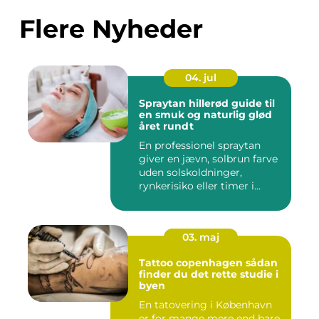
Flere Nyheder
04. jul
Spraytan hillerød guide til
en smuk og naturlig glød
året rundt
En professionel spraytan
giver en jævn, solbrun farve
uden solskoldninger,
rynkerisiko eller timer i...
03. maj
Tattoo copenhagen sådan
finder du det rette studie i
byen
En tatovering i København
er for mange mere end bare