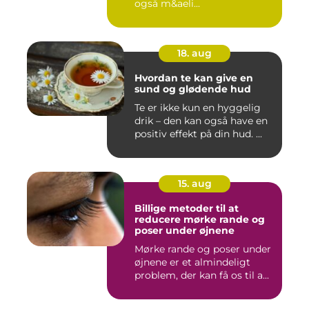
også m&aeli...
18. aug
Hvordan te kan give en
sund og glødende hud
Te er ikke kun en hyggelig
drik – den kan også have en
positiv effekt på din hud. ...
15. aug
Billige metoder til at
reducere mørke rande og
poser under øjnene
Mørke rande og poser under
øjnene er et almindeligt
problem, der kan få os til a...