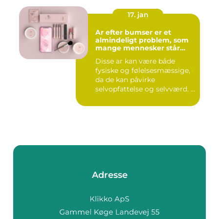
17. jan
Ar efter bumser er et
almindeligt problem, som
mange mennesker står
overfor
Disse ar kan være både
fysiske og følelsesmæssige,
da de kan påvirke
selvopfattelse og selvværd. I
d...
Adresse