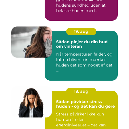
hudens sundhed uden at
belaste huden med ...
19. aug
Sådan plejer du din hud
om vinteren
Når temperaturen falder, og
luften bliver tør, mærker
huden det som noget af det
...
18. aug
Sådan påvirker stress
huden - og det kan du gøre
Stress påvirker ikke kun
humøret eller
energiniveauet – det kan