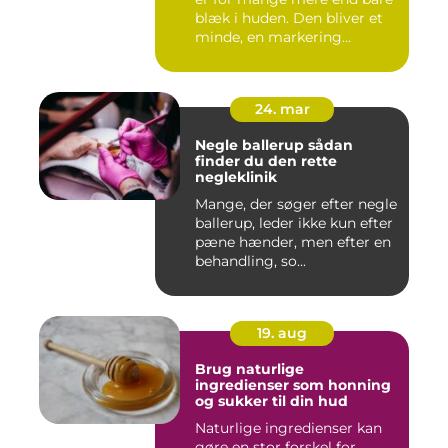
blæk i huden. Den bliver et
minde, en markering...
24. mar
Negle ballerup sådan
finder du den rette
negleklinik
Mange, der søger efter negle
ballerup, leder ikke kun efter
pæne hænder, men efter en
behandling, so...
19. aug
Brug naturlige
ingredienser som honning
og sukker til din hud
Naturlige ingredienser kan
gøre en stor forskel for