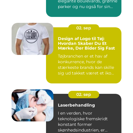
elegante boulevards, grønne
parker og nu også for sin...
02. sep
Design af Logo til Tøj:
Hvordan Skaber Du Et
Mærke, Der Bider Sig Fast
Tøjbranchen er et hav af
konkurrence, hvor de
stærkeste brands kan skille
sig ud takket været et iko...
02. sep
Laserbehandling
I en verden, hvor
teknologiske fremskridt
konstant former
skønhedsindustrien, er