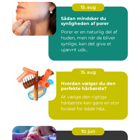
15. aug
Sådan mindsker du
synligheden af porer
Porer er en naturlig del af
huden, men når de bliver
synlige, kan det give et
ujævnt uds...
15. aug
Hvordan vælger du den
perfekte hårbørste?
At vælge den rigtige
hårbørste kan gøre en stor
forskel for både h&a...
10. jun