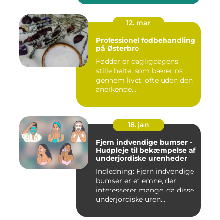
12. mar
Professionel fodbehandling
på Østerbro
Fødder er dagligdagens
stille helte, som bærer os
gennem livet, ofte uden den
anerkende...
18. jan
Fjern indvendige bumser -
Hudpleje til bekæmpelse af
underjordiske urenheder
Indledning: Fjern indvendige
bumser er et emne, der
interesserer mange, da disse
underjordiske uren...