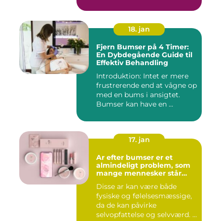
18. jan
Fjern Bumser på 4 Timer:
En Dybdegående Guide til
Effektiv Behandling
Introduktion: Intet er mere
frustrerende end at vågne op
med en bums i ansigtet.
Bumser kan have en ...
17. jan
Ar efter bumser er et
almindeligt problem, som
mange mennesker står
overfor
Disse ar kan være både
fysiske og følelsesmæssige,
da de kan påvirke
selvopfattelse og selvværd. I