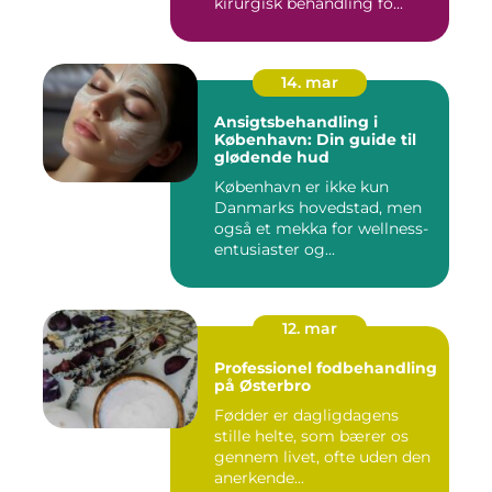
kirurgisk behandling fo...
14. mar
Ansigtsbehandling i
København: Din guide til
glødende hud
København er ikke kun
Danmarks hovedstad, men
også et mekka for wellness-
entusiaster og...
12. mar
Professionel fodbehandling
på Østerbro
Fødder er dagligdagens
stille helte, som bærer os
gennem livet, ofte uden den
anerkende...