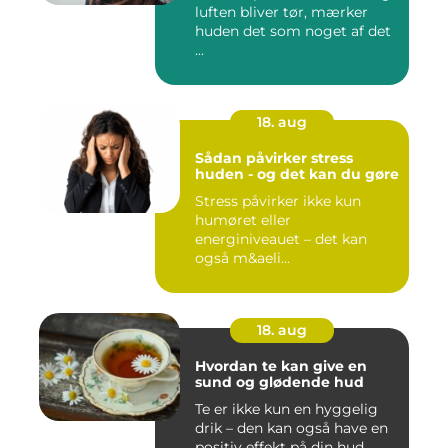
luften bliver tør, mærker
huden det som noget af det
...
18. aug
Sådan påvirker stress
huden - og det kan du gøre
Stress påvirker ikke kun
humøret eller
energiniveauet – det kan
også m&aeli...
18. aug
Hvordan te kan give en
sund og glødende hud
Te er ikke kun en hyggelig
drik – den kan også have en
positiv effekt på din hud. ...