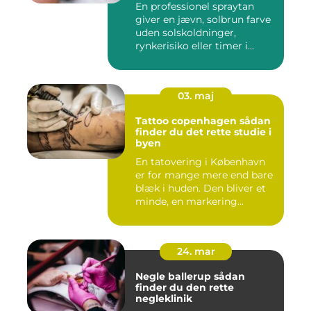
En professionel spraytan
giver en jævn, solbrun farve
uden solskoldninger,
rynkerisiko eller timer i...
03. maj
Tattoo copenhagen sådan
finder du det rette studie i
byen
En tatovering i København
er for mange mere end bare
blæk i huden. Den bliver et
minde, en markering...
24. mar
Negle ballerup sådan
finder du den rette
negleklinik