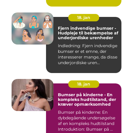
18. jan
Fjern indvendige bumser -
Hudpleje til bekæmpelse af
underjordiske urenheder
Indledning: Fjern indvendige
bumser er et emne, der
interesserer mange, da disse
underjordiske uren...
18. jan
Bumser på kinderne - En
kompleks hudtilstand, der
kræver opmærksomhed
Bumser på kinderne: En
dybdegående undersøgelse
af en kompleks hudtilstand
Introduktion: Bumser på ...