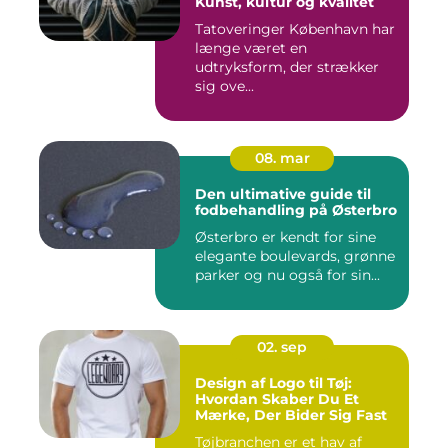
Kunst, kultur og kvalitet
Tatoveringer København har
længe været en
udtryksform, der strækker
sig ove...
08. mar
Den ultimative guide til
fodbehandling på Østerbro
Østerbro er kendt for sine
elegante boulevards, grønne
parker og nu også for sin...
02. sep
Design af Logo til Tøj:
Hvordan Skaber Du Et
Mærke, Der Bider Sig Fast
Tøjbranchen er et hav af