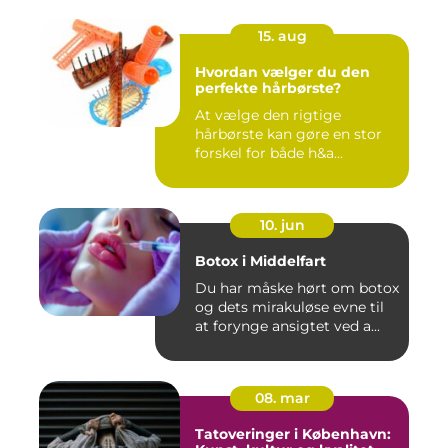
15. aug
Hvordan vælger du den
perfekte hårbørste?
At vælge den rigtige
hårbørste kan gøre en stor
forskel for både h&a...
10. jun
Botox i Middelfart
Du har måske hørt om botox
og dets mirakuløse evne til
at forynge ansigtet ved a...
08. mar
Tatoveringer i København: