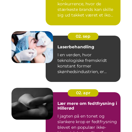
konkurrence, hvor de
stærkeste brands kan skille
sig ud takket været et iko...
02. sep
Laserbehandling
I en verden, hvor
teknologiske fremskridt
konstant former
skønhedsindustrien, er
laserbehandl...
02. apr
Lær mere om fedtfrysning i
Hillerød
I jagten på en tonet og
slankere krop er fedtfrysning
blevet en populær ikke-