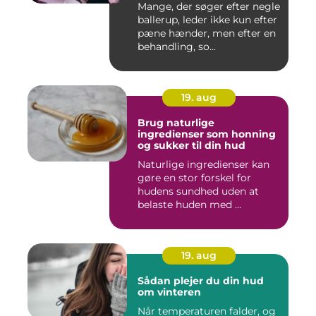
Mange, der søger efter negle
ballerup, leder ikke kun efter
pæne hænder, men efter en
behandling, so...
19. aug
Brug naturlige
ingredienser som honning
og sukker til din hud
Naturlige ingredienser kan
gøre en stor forskel for
hudens sundhed uden at
belaste huden med ...
19. aug
Sådan plejer du din hud
om vinteren
Når temperaturen falder, og