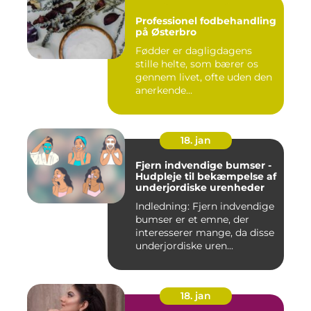
Professionel fodbehandling
på Østerbro
Fødder er dagligdagens
stille helte, som bærer os
gennem livet, ofte uden den
anerkende...
18. jan
Fjern indvendige bumser -
Hudpleje til bekæmpelse af
underjordiske urenheder
Indledning: Fjern indvendige
bumser er et emne, der
interesserer mange, da disse
underjordiske uren...
18. jan