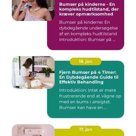
Bumser på kinderne - En
kompleks hudtilstand, der
kræver opmærksomhed
Bumser på kinderne: En
dybdegående undersøgelse
af en kompleks hudtilstand
Introduktion: Bumser på ...
18. jan
Fjern Bumser på 4 Timer:
En Dybdegående Guide til
Effektiv Behandling
Introduktion: Intet er mere
frustrerende end at vågne op
med en bums i ansigtet.
Bumser kan have en ...
17. jan