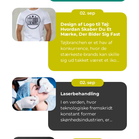
02. sep
Design af Logo til Tøj:
Hvordan Skaber Du Et
Mærke, Der Bider Sig Fast
Tøjbranchen er et hav af
konkurrence, hvor de
stærkeste brands kan skille
sig ud takket været et iko...
02. sep
Laserbehandling
I en verden, hvor
teknologiske fremskridt
konstant former
skønhedsindustrien, er
laserbehandl...