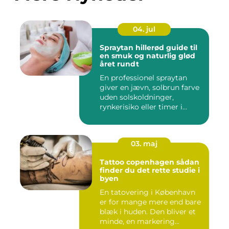
04. jul
Spraytan hillerød guide til
en smuk og naturlig glød
året rundt
En professionel spraytan
giver en jævn, solbrun farve
uden solskoldninger,
rynkerisiko eller timer i...
03. maj
Tattoo copenhagen sådan
finder du det rette studie i
byen
En tatovering i København
er for mange mere end bare
blæk i huden. Den bliver et
minde, en markering...