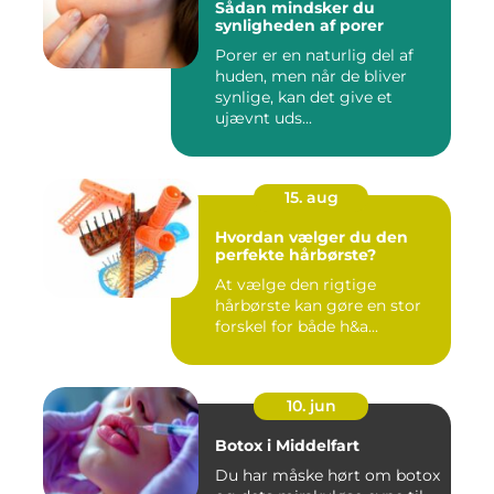
Sådan mindsker du
synligheden af porer
Porer er en naturlig del af
huden, men når de bliver
synlige, kan det give et
ujævnt uds...
15. aug
Hvordan vælger du den
perfekte hårbørste?
At vælge den rigtige
hårbørste kan gøre en stor
forskel for både h&a...
10. jun
Botox i Middelfart
Du har måske hørt om botox