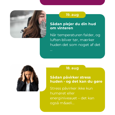
19. aug
Sådan plejer du din hud
om vinteren
Når temperaturen falder, og
luften bliver tør, mærker
huden det som noget af det
...
18. aug
Sådan påvirker stress
huden - og det kan du gøre
Stress påvirker ikke kun
humøret eller
energiniveauet – det kan
også m&aeli...