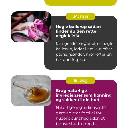
24. mar
Negle ballerup sådan
finder du den rette
negleklinik
Mange, der søger efter negle
ballerup, leder ikke kun efter
pæne hænder, men efter en
behandling, so...
19. aug
Brug naturlige
ingredienser som honning
og sukker til din hud
Naturlige ingredienser kan
gøre en stor forskel for
hudens sundhed uden at
belaste huden med ...