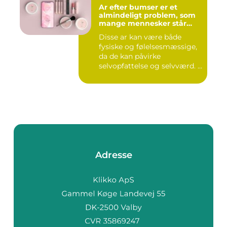
Ar efter bumser er et
almindeligt problem, som
mange mennesker står
overfor
Disse ar kan være både
fysiske og følelsesmæssige,
da de kan påvirke
selvopfattelse og selvværd. I
d...
Adresse