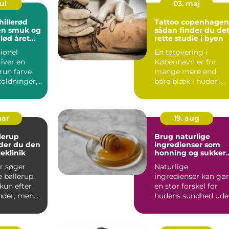
ul
03. maj
hillerød
Tattoo copenhagen
 en smuk og
sådan finder du de
glød året
rette studie i byen
ionel
En tatovering i
iver en
København er for
run farve
mange mere end
koldninger,
bare blæk i huden.
o eller timer
Den bliver et minde,
en markering...
mar
19. aug
lerup
Brug naturlige
der du den
ingredienser som
eklinik
honning og sukker
til din hud
r søger
Naturlige
e ballerup,
ingredienser kan gø
 kun efter
en stor forskel for
der, men
hudens sundhed ude
ehandling,
at belaste huden me
...