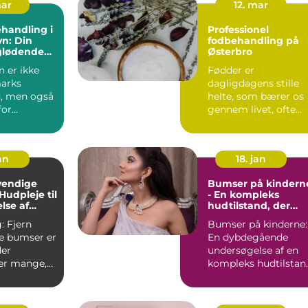
mar
12. mar
handling i
Professionel
n: Din
fodbehandling på
 glødende
Østerbro
 er ikke
Fødder er
arks
dagligdagens stille
, men også
helte, som bærer os
for
gennem livet, ofte
ntusiaster
uden den anerkende..
an
18. jan
vendige
Bumser på kindern
Hudpleje til
- En kompleks
se af
hudtilstand, der
iske
kræver
ern
Bumser på kinderne:
r
opmærksomhed
e bumser er
En dybdegående
der
undersøgelse af en
rer mange,
kompleks hudtilstan
Introduktion: Bumse
ske uren...
på ...