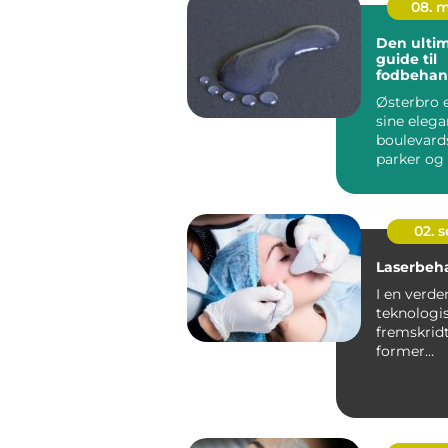
08. 
Den ultim
guide til
fodbehan
Østerbro
Østerbro e
sine elega
boulevard
parker og
sin...
02. 
Laserbeh
I en verde
teknologi
fremskrid
former
skønhedsi
er laserbeh