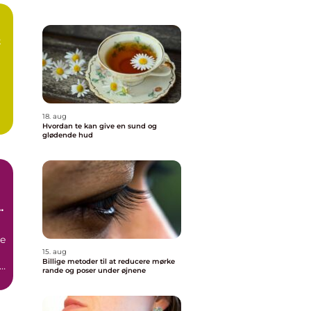
t
18. aug
Hvordan te kan give en sund og
glødende hud
re
15. aug
Billige metoder til at reducere mørke
n
rande og poser under øjnene
d