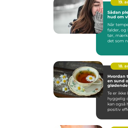
19. 
Sådan ple
hud om v
Når tempe
falder, og 
tør, mærk
det som n
...
18. 
Hvordan t
en sund 
glødende
Te er ikke
hyggelig d
kan også 
positiv ef
hud. ...