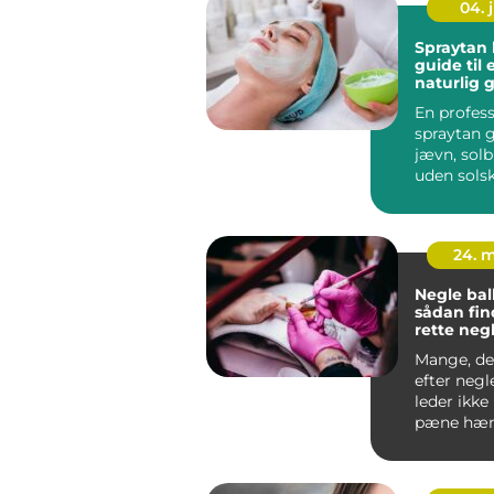
04. j
Spraytan 
guide til
naturlig 
rundt
En profess
spraytan g
jævn, solb
uden sols
rynkerisik
i...
24. 
Negle bal
sådan fin
rette negl
Mange, de
efter negl
leder ikke
pæne hæn
efter en b
so...