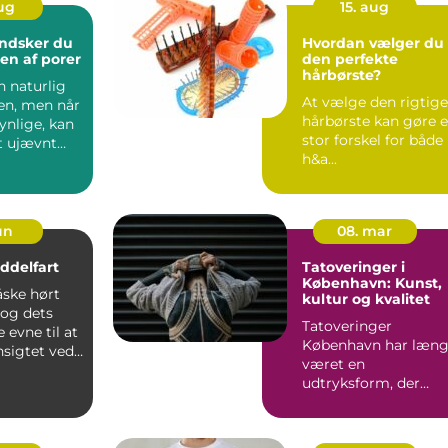
aug
15. aug
ndsker du
Hvordan vælger du
en af porer
den perfekte
hårbørste?
n naturlig
At vælge den rigtige
den, men når
hårbørste kan gøre 
synlige, kan
stor forskel for både
t ujævnt
h&a...
jun
08. mar
iddelfart
Tatoveringer i
København: Kunst,
ske hørt
kultur og kvalitet
og dets
Tatoveringer
 evne til at
København har læn
nsigtet ved
været en
udtryksform, der
strækker sig ove...