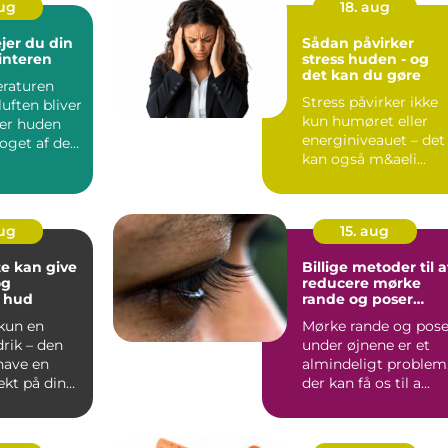
aug
18. aug
jer du din
Sådan påvirker
interen
stress huden - og
det kan du gøre
raturen
Stress påvirker ikke
luften bliver
kun humøret eller
er huden
energiniveauet – det
oget af det
kan også m&aeli...
aug
15. aug
e kan give
Billige metoder til a
og
reducere mørke
 hud
rande og poser
under øjnene
 kun en
Mørke rande og pose
rik – den
under øjnene er et
have en
almindeligt problem
fekt på din
der kan få os til a...