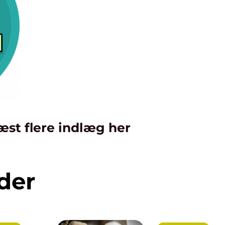
æst flere indlæg her
der