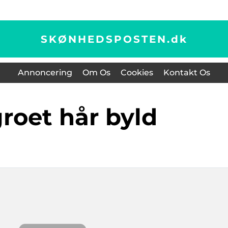
SKØNHEDSPOSTEN.
dk
Annoncering
Om Os
Cookies
Kontakt Os
groet hår byld