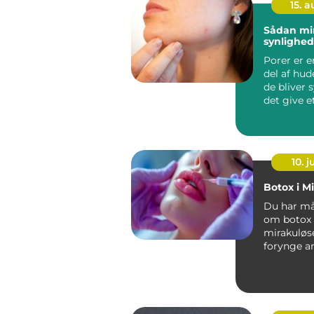
15. 
Sådan mi
synlighed
Porer er e
del af hu
de bliver 
det give e
uds...
10. 
Botox i M
Du har må
om botox 
mirakuløse
forynge a
a...