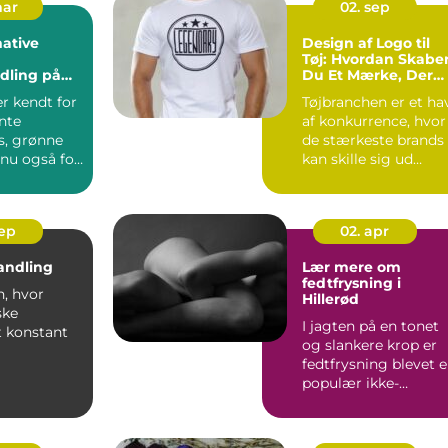
mar
02. sep
ative
Design af Logo til
Tøj: Hvordan Skabe
dling på
Du Et Mærke, Der
Bider Sig Fast
r kendt for
Tøjbranchen er et ha
nte
af konkurrence, hvor
s, grønne
de stærkeste brands
 nu også for
kan skille sig ud
takket været et iko...
sep
02. apr
andling
Lær mere om
fedtfrysning i
n, hvor
Hillerød
ske
I jagten på en tonet
t konstant
og slankere krop er
fedtfrysning blevet 
ndustrien,
populær ikke-
andl...
kirurgisk behandling
fo...