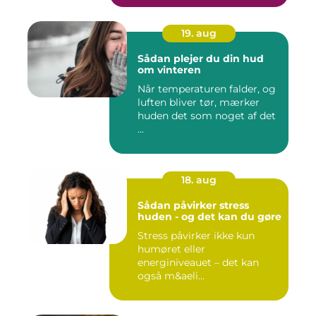
19. aug
Sådan plejer du din hud
om vinteren
Når temperaturen falder, og
luften bliver tør, mærker
huden det som noget af det
...
18. aug
Sådan påvirker stress
huden - og det kan du gøre
Stress påvirker ikke kun
humøret eller
energiniveauet – det kan
også m&aeli...