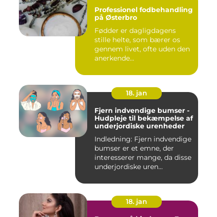
Professionel fodbehandling
på Østerbro
Fødder er dagligdagens
stille helte, som bærer os
gennem livet, ofte uden den
anerkende...
18. jan
Fjern indvendige bumser -
Hudpleje til bekæmpelse af
underjordiske urenheder
Indledning: Fjern indvendige
bumser er et emne, der
interesserer mange, da disse
underjordiske uren...
18. jan