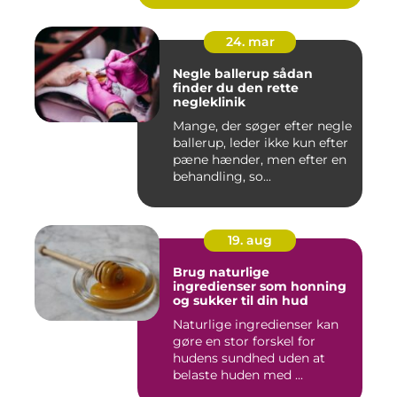
24. mar
Negle ballerup sådan
finder du den rette
negleklinik
Mange, der søger efter negle
ballerup, leder ikke kun efter
pæne hænder, men efter en
behandling, so...
19. aug
Brug naturlige
ingredienser som honning
og sukker til din hud
Naturlige ingredienser kan
gøre en stor forskel for
hudens sundhed uden at
belaste huden med ...