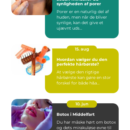
synligheden af porer
Porer er en naturlig del af
huden, men når de bliver
synlige, kan det give et
ujævnt uds...
15. aug
Hvordan vælger du den
perfekte hårbørste?
At vælge den rigtige
hårbørste kan gøre en stor
forskel for både h&a...
10. jun
Botox i Middelfart
Du har måske hørt om botox
og dets mirakuløse evne til