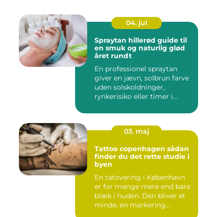
04. jul
Spraytan hillerød guide til
en smuk og naturlig glød
året rundt
En professionel spraytan
giver en jævn, solbrun farve
uden solskoldninger,
rynkerisiko eller timer i...
03. maj
Tattoo copenhagen sådan
finder du det rette studie i
byen
En tatovering i København
er for mange mere end bare
blæk i huden. Den bliver et
minde, en markering...