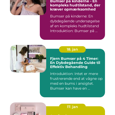
Bumser på kinderne - En
kompleks hudtilstand, der
kræver opmærksomhed
Bumser på kinderne: En
dybdegående undersøgelse
af en kompleks hudtilstand
Introduktion: Bumser på ...
18. jan
Fjern Bumser på 4 Timer:
En Dybdegående Guide til
Effektiv Behandling
Introduktion: Intet er mere
frustrerende end at vågne op
med en bums i ansigtet.
Bumser kan have en ...
17. jan