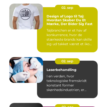
02. sep
Design af Logo til Tøj:
Hvordan Skaber Du Et
Mærke, Der Bider Sig Fast
Tøjbranchen er et hav af
konkurrence, hvor de
stærkeste brands kan skille
sig ud takket været et iko...
02. sep
Laserbehandling
I en verden, hvor
teknologiske fremskridt
konstant former
skønhedsindustrien, er
laserbehandl...