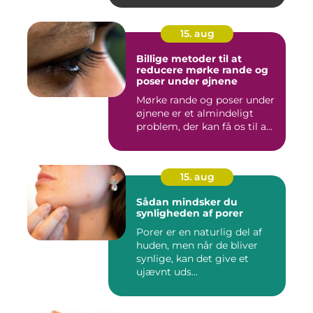
15. aug
Billige metoder til at
reducere mørke rande og
poser under øjnene
Mørke rande og poser under
øjnene er et almindeligt
problem, der kan få os til a...
15. aug
Sådan mindsker du
synligheden af porer
Porer er en naturlig del af
huden, men når de bliver
synlige, kan det give et
ujævnt uds...