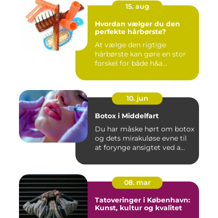
15. aug
Hvordan vælger du den
perfekte hårbørste?
At vælge den rigtige
hårbørste kan gøre en stor
forskel for både h&a...
10. jun
Botox i Middelfart
Du har måske hørt om botox
og dets mirakuløse evne til
at forynge ansigtet ved a...
08. mar
Tatoveringer i København:
Kunst, kultur og kvalitet