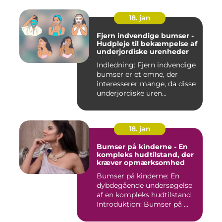
18. jan
Fjern indvendige bumser -
Hudpleje til bekæmpelse af
underjordiske urenheder
Indledning: Fjern indvendige
bumser er et emne, der
interesserer mange, da disse
underjordiske uren...
18. jan
Bumser på kinderne - En
kompleks hudtilstand, der
kræver opmærksomhed
Bumser på kinderne: En
dybdegående undersøgelse
af en kompleks hudtilstand
Introduktion: Bumser på ...