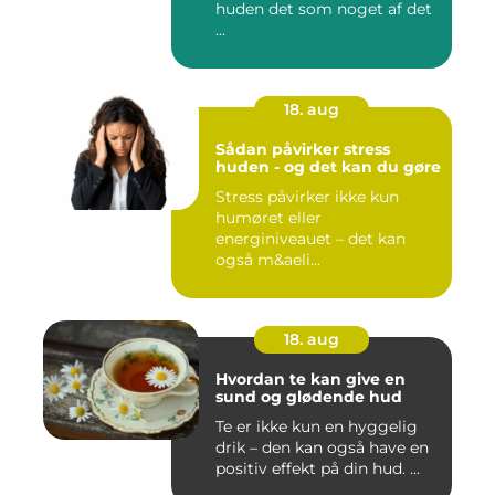
huden det som noget af det
...
18. aug
Sådan påvirker stress
huden - og det kan du gøre
Stress påvirker ikke kun
humøret eller
energiniveauet – det kan
også m&aeli...
18. aug
Hvordan te kan give en
sund og glødende hud
Te er ikke kun en hyggelig
drik – den kan også have en
positiv effekt på din hud. ...