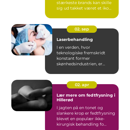
stærkeste brands kan skille
sig ud takket været et iko...
02. sep
Laserbehandling
I en verden, hvor
teknologiske fremskridt
konstant former
skønhedsindustrien, er
laserbehandl...
02. apr
Lær mere om fedtfrysning i
Hillerød
I jagten på en tonet og
slankere krop er fedtfrysning
blevet en populær ikke-
kirurgisk behandling fo...