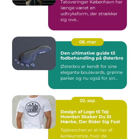
Tatoveringer København har
længe været en
udtryksform, der strækker
sig ove...
08. mar
Den ultimative guide til
fodbehandling på Østerbro
Østerbro er kendt for sine
elegante boulevards, grønne
parker og nu også for sin...
02. sep
Design af Logo til Tøj:
Hvordan Skaber Du Et
Mærke, Der Bider Sig Fast
Tøjbranchen er et hav af
konkurrence, hvor de