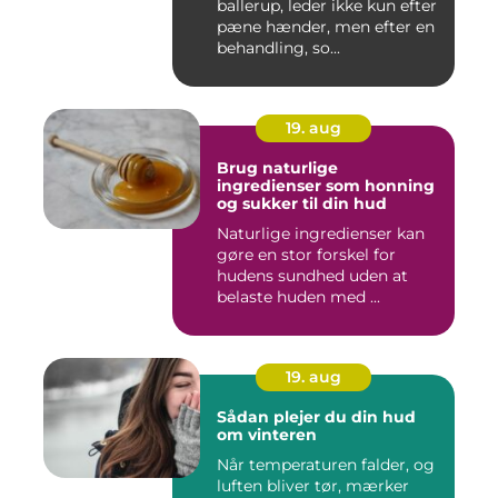
ballerup, leder ikke kun efter
pæne hænder, men efter en
behandling, so...
19. aug
Brug naturlige
ingredienser som honning
og sukker til din hud
Naturlige ingredienser kan
gøre en stor forskel for
hudens sundhed uden at
belaste huden med ...
19. aug
Sådan plejer du din hud
om vinteren
Når temperaturen falder, og
luften bliver tør, mærker