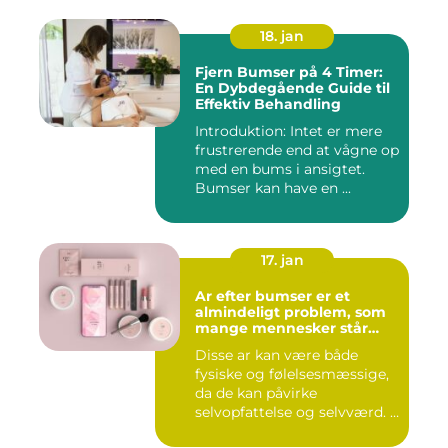
18. jan
Fjern Bumser på 4 Timer:
En Dybdegående Guide til
Effektiv Behandling
Introduktion: Intet er mere
frustrerende end at vågne op
med en bums i ansigtet.
Bumser kan have en ...
17. jan
Ar efter bumser er et
almindeligt problem, som
mange mennesker står
overfor
Disse ar kan være både
fysiske og følelsesmæssige,
da de kan påvirke
selvopfattelse og selvværd. I
d...