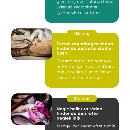
giver en jævn, solbrun farve
uden solskoldninger,
rynkerisiko eller timer i...
03. maj
Tattoo copenhagen sådan
finder du det rette studie i
byen
En tatovering i København
er for mange mere end bare
blæk i huden. Den bliver et
minde, en markering...
24. mar
Negle ballerup sådan
finder du den rette
negleklinik
Mange, der søger efter negle