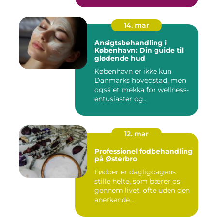
14. mar
Ansigtsbehandling i
København: Din guide til
glødende hud
København er ikke kun
Danmarks hovedstad, men
også et mekka for wellness-
entusiaster og...
12. mar
Professionel fodbehandling
på Østerbro
Fødder er dagligdagens
stille helte, som bærer os
gennem livet, ofte uden den
anerkende...