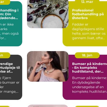
mar
12. mar
handling i
Professionel
n: Din
fodbehandling på
 glødende
Østerbro
 er ikke
Fødder er
arks
dagligdagens stille
, men også
helte, som bærer os
for
gennem livet, ofte
ntusiaster
uden den anerkende..
an
18. jan
vendige
Bumser på kindern
Hudpleje til
- En kompleks
se af
hudtilstand, der
iske
kræver
ern
Bumser på kinderne:
r
opmærksomhed
e bumser er
En dybdegående
der
undersøgelse af en
rer mange,
kompleks hudtilstan
Introduktion: Bumse
ske uren...
på ...