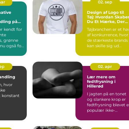
mar
02. sep
ative
Design af Logo til
Tøj: Hvordan Skabe
dling på
Du Et Mærke, Der
Bider Sig Fast
r kendt for
Tøjbranchen er et ha
nte
af konkurrence, hvor
s, grønne
de stærkeste brands
 nu også for
kan skille sig ud
takket været et iko...
sep
02. apr
andling
Lær mere om
fedtfrysning i
n, hvor
Hillerød
ske
I jagten på en tonet
t konstant
og slankere krop er
fedtfrysning blevet 
ndustrien,
populær ikke-
andl...
kirurgisk behandling
fo...