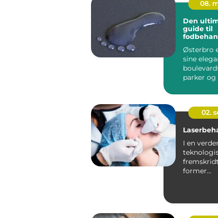
08. 
Den ultim
guide til
fodbehan
Østerbro
Østerbro e
sine elega
boulevard
parker og
sin...
02. 
Laserbeh
I en verde
teknologi
fremskrid
former
skønhedsi
er laserbeh