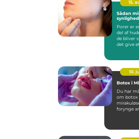
15. 
Sådan mi
synlighed
Porer er e
del af hu
de bliver 
det give e
uds...
10. 
Botox i M
Du har må
om botox 
mirakuløse
forynge a
a...