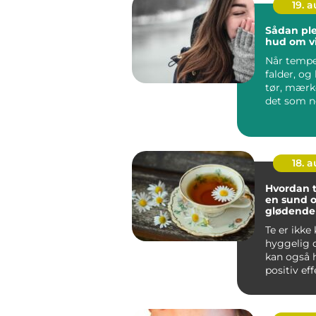
19. 
Sådan ple
hud om v
Når tempe
falder, og 
tør, mærk
det som n
...
18. 
Hvordan t
en sund 
glødende
Te er ikke
hyggelig d
kan også 
positiv ef
hud. ...