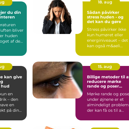
aug
18. aug
jer du din
Sådan påvirker
interen
stress huden - og
det kan du gøre
raturen
Stress påvirker ikke
luften bliver
kun humøret eller
er huden
energiniveauet – det
oget af det
kan også m&aeli...
aug
15. aug
e kan give
Billige metoder til a
og
reducere mørke
 hud
rande og poser
under øjnene
 kun en
Mørke rande og pose
rik – den
under øjnene er et
have en
almindeligt problem
fekt på din
der kan få os til a...