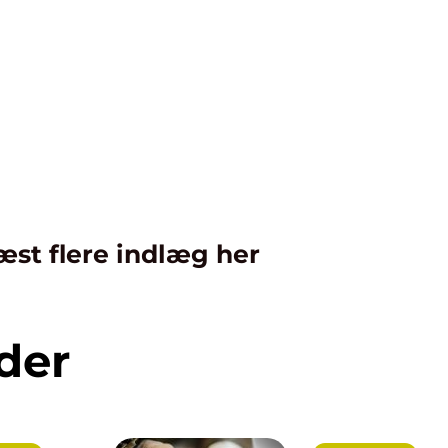
æst flere indlæg her
der