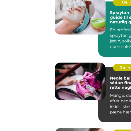
04. j
Spraytan 
guide til
naturlig 
rundt
En profess
spraytan g
jævn, solb
uden sols
rynkerisik
i...
24. 
Negle bal
sådan fin
rette negl
Mange, de
efter negl
leder ikke
pæne hæn
efter en b
so...