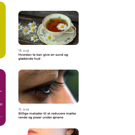
t
18. aug
Hvordan te kan give en sund og
glødende hud
re
15. aug
Billige metoder til at reducere mørke
n
rande og poser under øjnene
d