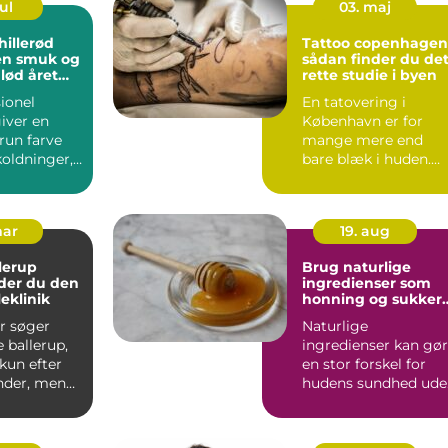
ul
03. maj
hillerød
Tattoo copenhagen
 en smuk og
sådan finder du de
glød året
rette studie i byen
ionel
En tatovering i
iver en
København er for
run farve
mange mere end
koldninger,
bare blæk i huden.
o eller timer
Den bliver et minde,
en markering...
mar
19. aug
lerup
Brug naturlige
der du den
ingredienser som
eklinik
honning og sukker
til din hud
r søger
Naturlige
e ballerup,
ingredienser kan gø
 kun efter
en stor forskel for
der, men
hudens sundhed ude
ehandling,
at belaste huden me
...