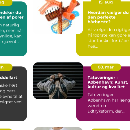
aug
15. aug
ndsker du
Hvordan vælger du
en af porer
den perfekte
hårbørste?
n naturlig
At vælge den rigtige
den, men når
hårbørste kan gøre 
synlige, kan
stor forskel for både
t ujævnt
h&a...
jun
08. mar
iddelfart
Tatoveringer i
København: Kunst,
ske hørt
kultur og kvalitet
og dets
Tatoveringer
 evne til at
København har læn
nsigtet ved
været en
udtryksform, der
strækker sig ove...