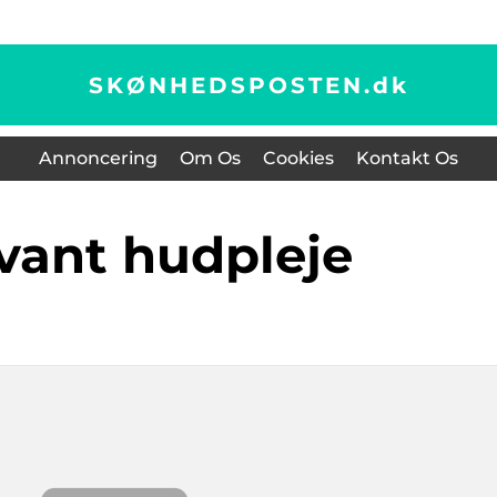
SKØNHEDSPOSTEN.
dk
Annoncering
Om Os
Cookies
Kontakt Os
evant hudpleje