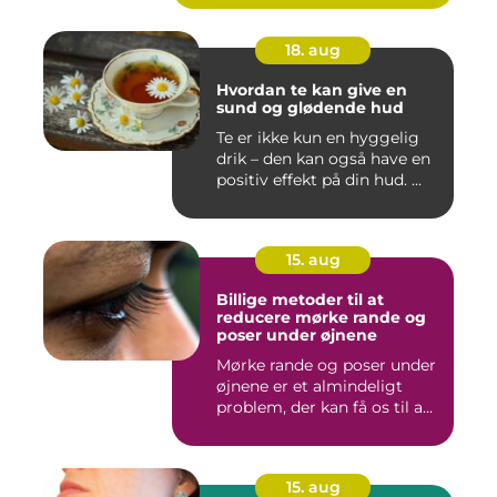
18. aug
Hvordan te kan give en
sund og glødende hud
Te er ikke kun en hyggelig
drik – den kan også have en
positiv effekt på din hud. ...
15. aug
Billige metoder til at
reducere mørke rande og
poser under øjnene
Mørke rande og poser under
øjnene er et almindeligt
problem, der kan få os til a...
15. aug