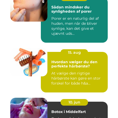
Sådan mindsker du
synligheden af porer
Porer er en naturlig del af
huden, men når de bliver
synlige, kan det give et
ujævnt uds...
15. aug
Hvordan vælger du den
perfekte hårbørste?
At vælge den rigtige
hårbørste kan gøre en stor
forskel for både h&a...
10. jun
Botox i Middelfart