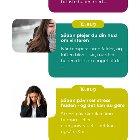
belaste huden med ...
19. aug
Sådan plejer du din hud
om vinteren
Når temperaturen falder, og
luften bliver tør, mærker
huden det som noget af det
...
18. aug
Sådan påvirker stress
huden - og det kan du gøre
Stress påvirker ikke kun
humøret eller
energiniveauet – det kan
også m&aeli...