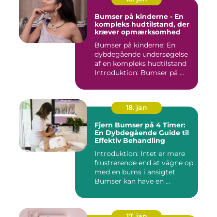
Bumser på kinderne - En
kompleks hudtilstand, der
kræver opmærksomhed
Bumser på kinderne: En
dybdegående undersøgelse
af en kompleks hudtilstand
Introduktion: Bumser på ...
18. jan
Fjern Bumser på 4 Timer:
En Dybdegående Guide til
Effektiv Behandling
Introduktion: Intet er mere
frustrerende end at vågne op
med en bums i ansigtet.
Bumser kan have en ...
17. jan