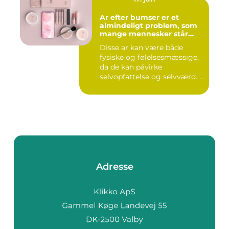
Ar efter bumser er et
almindeligt problem, som
mange mennesker står
overfor
Disse ar kan være både
fysiske og følelsesmæssige,
da de kan påvirke
selvopfattelse og selvværd. I
d...
Adresse