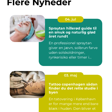
Flere Nyheder
04. jul
Spraytan hillerød guide til
en smuk og naturlig glød
året rundt
En professionel spraytan
giver en jævn, solbrun farve
uden solskoldninger,
rynkerisiko eller timer i...
03. maj
Tattoo copenhagen sådan
finder du det rette studie i
byen
En tatovering i København
er for mange mere end bare
blæk i huden. Den bliver et