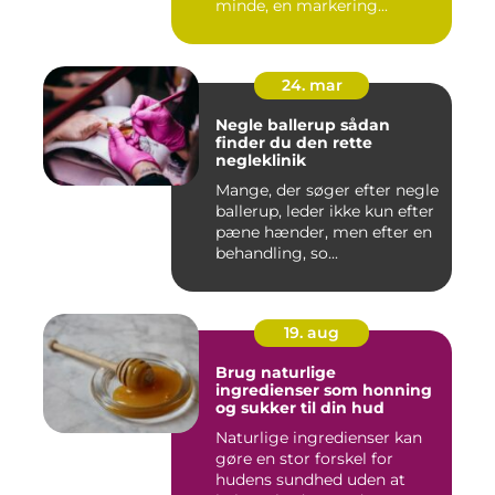
minde, en markering...
24. mar
Negle ballerup sådan
finder du den rette
negleklinik
Mange, der søger efter negle
ballerup, leder ikke kun efter
pæne hænder, men efter en
behandling, so...
19. aug
Brug naturlige
ingredienser som honning
og sukker til din hud
Naturlige ingredienser kan
gøre en stor forskel for
hudens sundhed uden at