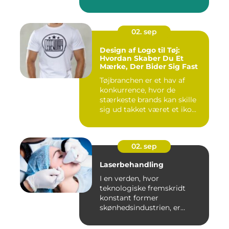
02. sep
Design af Logo til Tøj:
Hvordan Skaber Du Et
Mærke, Der Bider Sig Fast
Tøjbranchen er et hav af
konkurrence, hvor de
stærkeste brands kan skille
sig ud takket været et iko...
02. sep
Laserbehandling
I en verden, hvor
teknologiske fremskridt
konstant former
skønhedsindustrien, er
laserbehandl...