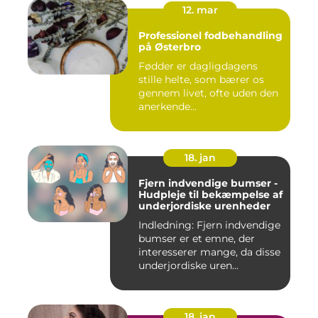
12. mar
Professionel fodbehandling
på Østerbro
Fødder er dagligdagens
stille helte, som bærer os
gennem livet, ofte uden den
anerkende...
18. jan
Fjern indvendige bumser -
Hudpleje til bekæmpelse af
underjordiske urenheder
Indledning: Fjern indvendige
bumser er et emne, der
interesserer mange, da disse
underjordiske uren...
18. jan