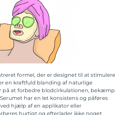
eret formel, der er designet til at stimuler
r en kraftfuld blanding af naturlige
er på at forbedre blodcirkulationen, bekæm
 Serumet har en let konsistens og påføres
ed hjælp af en applikator eller
rberes hurtigt og efterlader ikke noget