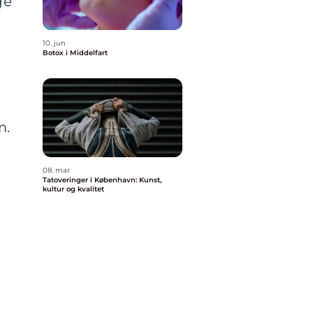
ge
10. jun
Botox i Middelfart
p
m.
08. mar
Tatoveringer i København: Kunst,
kultur og kvalitet