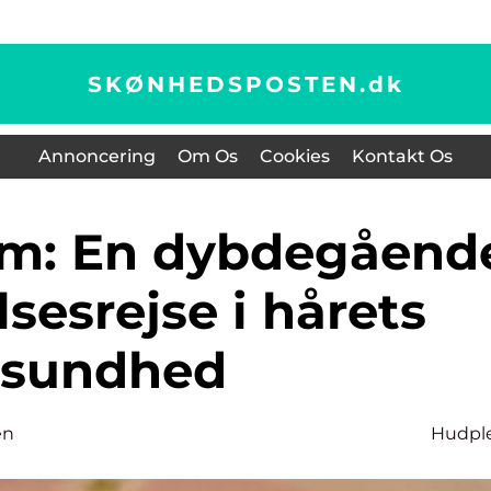
SKØNHEDSPOSTEN.
dk
Annoncering
Om Os
Cookies
Kontakt Os
sesrejse i hårets
sundhed
en
Hudpl