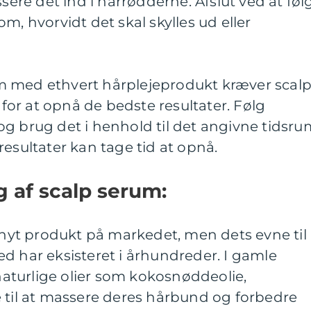
re det ind i hårrødderne. Afslut ved at føl
m, hvorvidt det skal skylles ud eller
m med ethvert hårplejeprodukt kræver scal
or at opnå de bedste resultater. Følg
g brug det i henhold til det angivne tidsru
resultater kan tage tid at opnå.
g af scalp serum:
t nyt produkt på markedet, men dets evne til
d har eksisteret i århundreder. I gamle
 naturlige olier som kokosnøddeolie,
e til at massere deres hårbund og forbedre