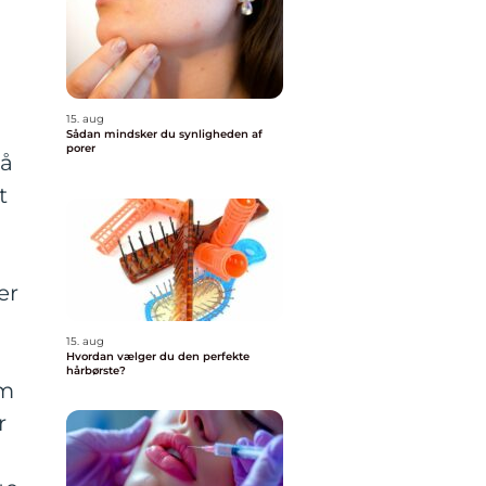
15. aug
Sådan mindsker du synligheden af
porer
på
t
er
15. aug
Hvordan vælger du den perfekte
hårbørste?
um
r