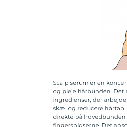
Scalp serum er en koncentr
og pleje hårbunden. Det e
ingredienser, der arbejd
skæl og reducere hårtab.
direkte på hovedbunden v
fingerspidserne. Det abso