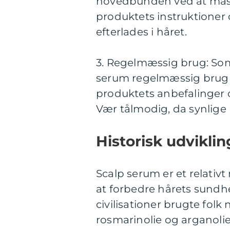
hovedbunden ved at masse
produktets instruktioner o
efterlades i håret.
3. Regelmæssig brug: So
serum regelmæssig brug f
produktets anbefalinger o
Vær tålmodig, da synlige 
Historisk udviklin
Scalp serum er et relativ
at forbedre hårets sundhe
civilisationer brugte folk
rosmarinolie og arganoli