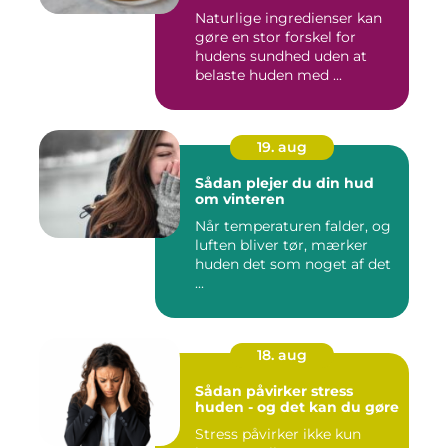
Naturlige ingredienser kan
gøre en stor forskel for
hudens sundhed uden at
belaste huden med ...
19. aug
Sådan plejer du din hud
om vinteren
Når temperaturen falder, og
luften bliver tør, mærker
huden det som noget af det
...
18. aug
Sådan påvirker stress
huden - og det kan du gøre
Stress påvirker ikke kun