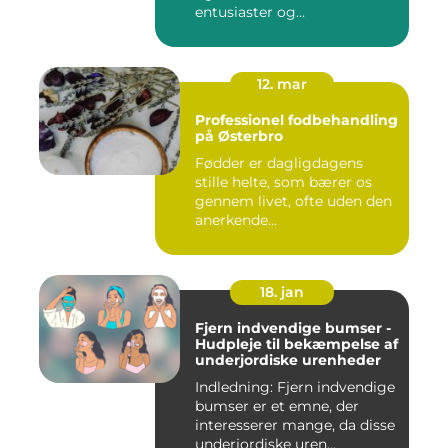
entusiaster og...
12. mar
Professionel fodbehandling
på Østerbro
Fødder er dagligdagens
stille helte, som bærer os
gennem livet, ofte uden den
anerkende...
18. jan
Fjern indvendige bumser -
Hudpleje til bekæmpelse af
underjordiske urenheder
Indledning: Fjern indvendige
bumser er et emne, der
interesserer mange, da disse
underjordiske uren...