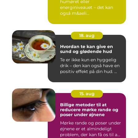
humøret eller
energiniveauet – det kan
også m&aeli...
18. aug
Hvordan te kan give en
sund og glødende hud
Te er ikke kun en hyggelig
drik – den kan også have en
positiv effekt på din hud. ...
15. aug
Billige metoder til at
reducere mørke rande og
poser under øjnene
Mørke rande og poser under
øjnene er et almindeligt
problem, der kan få os til a...