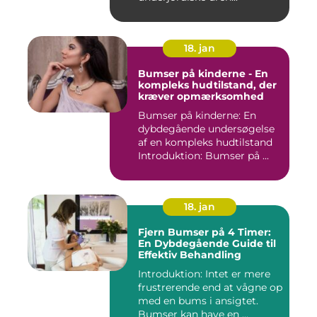
18. jan
Bumser på kinderne - En
kompleks hudtilstand, der
kræver opmærksomhed
Bumser på kinderne: En
dybdegående undersøgelse
af en kompleks hudtilstand
Introduktion: Bumser på ...
18. jan
Fjern Bumser på 4 Timer:
En Dybdegående Guide til
Effektiv Behandling
Introduktion: Intet er mere
frustrerende end at vågne op
med en bums i ansigtet.
Bumser kan have en ...