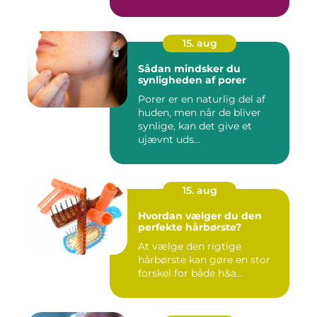
15. aug
Sådan mindsker du
synligheden af porer
Porer er en naturlig del af
huden, men når de bliver
synlige, kan det give et
ujævnt uds...
15. aug
Hvordan vælger du den
perfekte hårbørste?
At vælge den rigtige
hårbørste kan gøre en stor
forskel for både h&a...