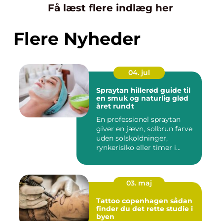
Få læst flere indlæg her
Flere Nyheder
04. jul
Spraytan hillerød guide til
en smuk og naturlig glød
året rundt
En professionel spraytan
giver en jævn, solbrun farve
uden solskoldninger,
rynkerisiko eller timer i...
03. maj
Tattoo copenhagen sådan
finder du det rette studie i
byen