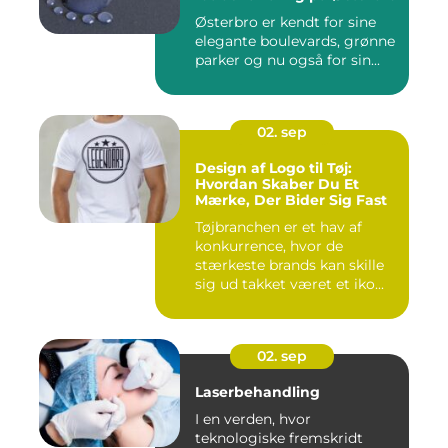
Østerbro er kendt for sine
elegante boulevards, grønne
parker og nu også for sin...
02. sep
Design af Logo til Tøj:
Hvordan Skaber Du Et
Mærke, Der Bider Sig Fast
Tøjbranchen er et hav af
konkurrence, hvor de
stærkeste brands kan skille
sig ud takket været et iko...
02. sep
Laserbehandling
I en verden, hvor
teknologiske fremskridt