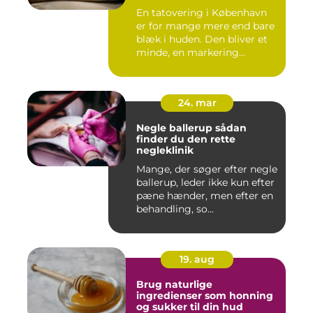
En tatovering i København
er for mange mere end bare
blæk i huden. Den bliver et
minde, en markering...
24. mar
Negle ballerup sådan
finder du den rette
negleklinik
Mange, der søger efter negle
ballerup, leder ikke kun efter
pæne hænder, men efter en
behandling, so...
19. aug
Brug naturlige
ingredienser som honning
og sukker til din hud