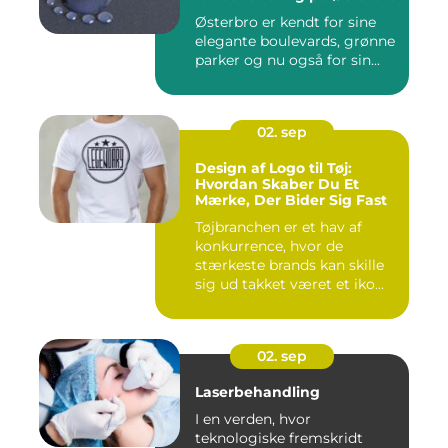
Østerbro er kendt for sine
elegante boulevards, grønne
parker og nu også for sin...
02. sep
Design af Logo til Tøj:
Hvordan Skaber Du Et
Mærke, Der Bider Sig Fast
Tøjbranchen er et hav af
konkurrence, hvor de
stærkeste brands kan skille
sig ud takket været et iko...
02. sep
Laserbehandling
I en verden, hvor
teknologiske fremskridt