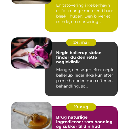
En tatovering i København
er for mange mere end bare
blæk i huden. Den bliver et
minde, en markering...
24. mar
Negle ballerup sådan
finder du den rette
negleklinik
Mange, der søger efter negle
ballerup, leder ikke kun efter
pæne hænder, men efter en
behandling, so...
19. aug
Brug naturlige
ingredienser som honning
og sukker til din hud