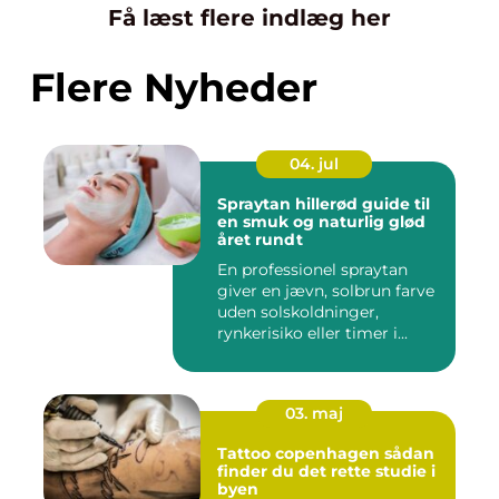
Få læst flere indlæg her
Flere Nyheder
04. jul
Spraytan hillerød guide til
en smuk og naturlig glød
året rundt
En professionel spraytan
giver en jævn, solbrun farve
uden solskoldninger,
rynkerisiko eller timer i...
03. maj
Tattoo copenhagen sådan
finder du det rette studie i
byen