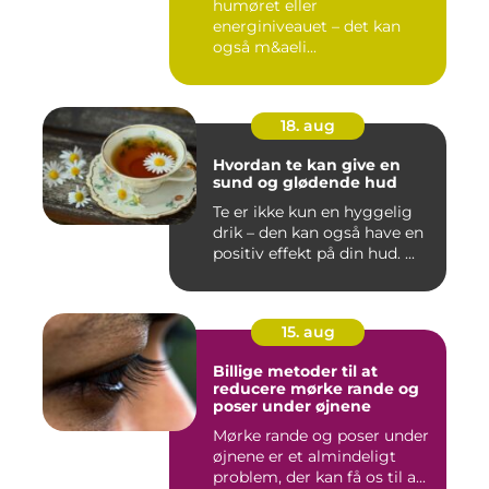
humøret eller
energiniveauet – det kan
også m&aeli...
18. aug
Hvordan te kan give en
sund og glødende hud
Te er ikke kun en hyggelig
drik – den kan også have en
positiv effekt på din hud. ...
15. aug
Billige metoder til at
reducere mørke rande og
poser under øjnene
Mørke rande og poser under
øjnene er et almindeligt
problem, der kan få os til a...