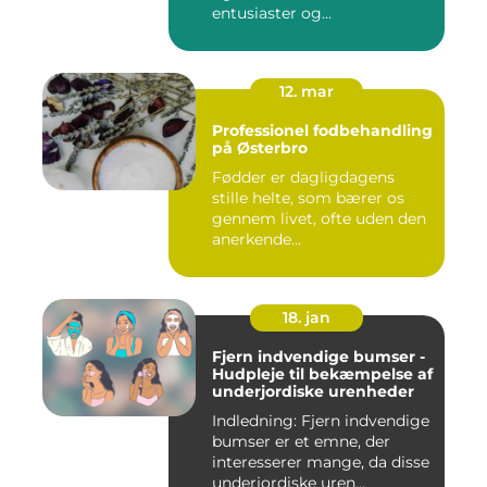
entusiaster og...
12. mar
Professionel fodbehandling
på Østerbro
Fødder er dagligdagens
stille helte, som bærer os
gennem livet, ofte uden den
anerkende...
18. jan
Fjern indvendige bumser -
Hudpleje til bekæmpelse af
underjordiske urenheder
Indledning: Fjern indvendige
bumser er et emne, der
interesserer mange, da disse
underjordiske uren...