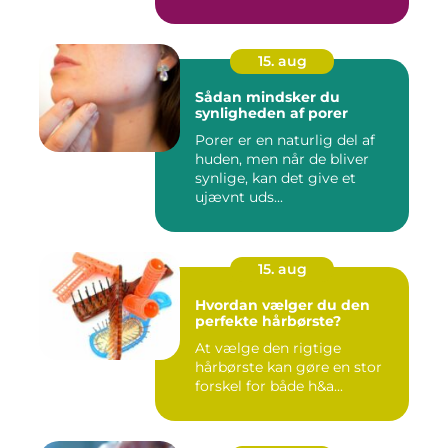
15. aug
Sådan mindsker du
synligheden af porer
Porer er en naturlig del af
huden, men når de bliver
synlige, kan det give et
ujævnt uds...
15. aug
Hvordan vælger du den
perfekte hårbørste?
At vælge den rigtige
hårbørste kan gøre en stor
forskel for både h&a...