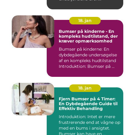
18. jan
Bumser på kinderne - En
kompleks hudtilstand, der
kræver opmærksomhed
Bumser på kinderne: En
dybdegående undersøgelse
af en kompleks hudtilstand
Introduktion: Bumser på ...
18. jan
Fjern Bumser på 4 Timer:
En Dybdegående Guide til
Effektiv Behandling
Introduktion: Intet er mere
frustrerende end at vågne op
med en bums i ansigtet.
Bumser kan have en ...