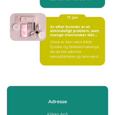
17. jan
Ar efter bumser er et
almindeligt problem, som
mange mennesker står
overfor
Disse ar kan være både
fysiske og følelsesmæssige,
da de kan påvirke
selvopfattelse og selvværd. I
d...
Adresse