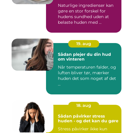
Naturlige ingredienser kan
gøre en stor forskel for
hudens sundhed uden at
belaste huden med ...
19. aug
Sådan plejer du din hud
om vinteren
Når temperaturen falder, og
luften bliver tør, mærker
huden det som noget af det
...
18. aug
Sådan påvirker stress
huden - og det kan du gøre
Stress påvirker ikke kun