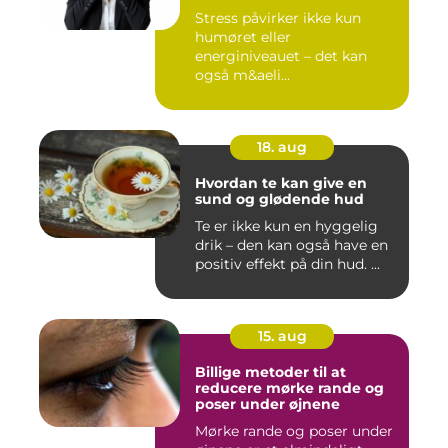
Stress påvirker ikke kun
humøret eller
energiniveauet – det kan
også m&aeli...
18. aug
Hvordan te kan give en
sund og glødende hud
Te er ikke kun en hyggelig
drik – den kan også have en
positiv effekt på din hud. ...
15. aug
Billige metoder til at
reducere mørke rande og
poser under øjnene
Mørke rande og poser under