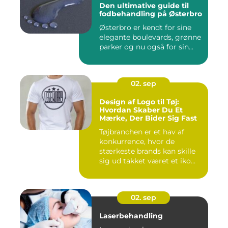
Den ultimative guide til
fodbehandling på Østerbro
Østerbro er kendt for sine
elegante boulevards, grønne
parker og nu også for sin...
02. sep
Design af Logo til Tøj:
Hvordan Skaber Du Et
Mærke, Der Bider Sig Fast
Tøjbranchen er et hav af
konkurrence, hvor de
stærkeste brands kan skille
sig ud takket været et iko...
02. sep
Laserbehandling