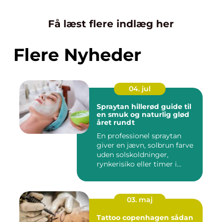
Få læst flere indlæg her
Flere Nyheder
04. jul
Spraytan hillerød guide til
en smuk og naturlig glød
året rundt
En professionel spraytan
giver en jævn, solbrun farve
uden solskoldninger,
rynkerisiko eller timer i...
03. maj
Tattoo copenhagen sådan