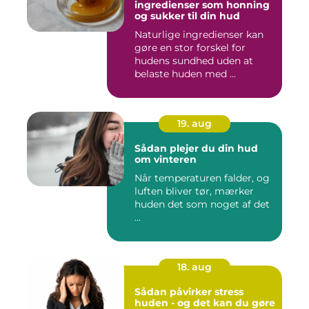
ingredienser som honning
og sukker til din hud
Naturlige ingredienser kan
gøre en stor forskel for
hudens sundhed uden at
belaste huden med ...
19. aug
Sådan plejer du din hud
om vinteren
Når temperaturen falder, og
luften bliver tør, mærker
huden det som noget af det
...
18. aug
Sådan påvirker stress
huden - og det kan du gøre