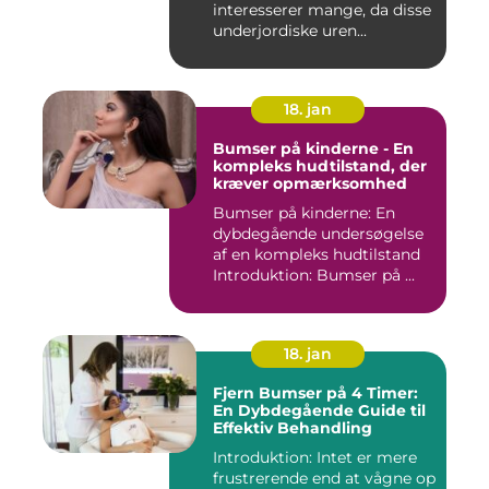
interesserer mange, da disse
underjordiske uren...
18. jan
Bumser på kinderne - En
kompleks hudtilstand, der
kræver opmærksomhed
Bumser på kinderne: En
dybdegående undersøgelse
af en kompleks hudtilstand
Introduktion: Bumser på ...
18. jan
Fjern Bumser på 4 Timer:
En Dybdegående Guide til
Effektiv Behandling
Introduktion: Intet er mere
frustrerende end at vågne op