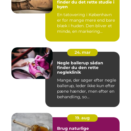
finder du det rette studie i
byen
En tatovering i København
er for mange mere end bare
blæk i huden. Den bliver et
minde, en markering...
24. mar
Negle ballerup sådan
finder du den rette
negleklinik
Mange, der søger efter negle
ballerup, leder ikke kun efter
pæne hænder, men efter en
behandling, so...
19. aug
Brug naturlige