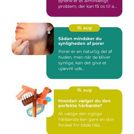
øjnene er et almindeligt
problem, der kan få os til a...
15. aug
Sådan mindsker du
synligheden af porer
Porer er en naturlig del af
huden, men når de bliver
synlige, kan det give et
ujævnt uds...
15. aug
Hvordan vælger du den
perfekte hårbørste?
At vælge den rigtige
hårbørste kan gøre en stor
forskel for både h&a...