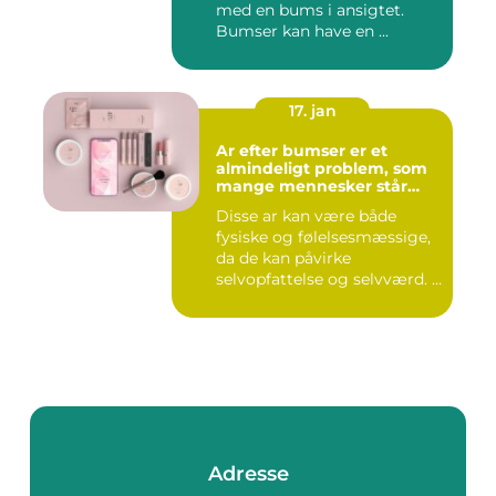
med en bums i ansigtet.
Bumser kan have en ...
17. jan
Ar efter bumser er et
almindeligt problem, som
mange mennesker står
overfor
Disse ar kan være både
fysiske og følelsesmæssige,
da de kan påvirke
selvopfattelse og selvværd. I
d...
Adresse