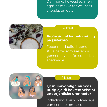
Danmarks hovedstad, men
også et mekka for wellness-
entusiaster og...
12. mar
Professionel fodbehandling
på Østerbro
Fødder er dagligdagens
stille helte, som bærer os
gennem livet, ofte uden den
anerkende...
18. jan
Fjern indvendige bumser -
Hudpleje til bekæmpelse af
underjordiske urenheder
Indledning: Fjern indvendige
bumser er et emne, der