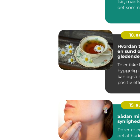
tør, mærk
det som n
...
18. 
Hvordan t
en sund 
glødende
Te er ikke
hyggelig d
kan også 
positiv ef
hud. ...
15. 
Sådan mi
synlighed
Porer er e
del af hu