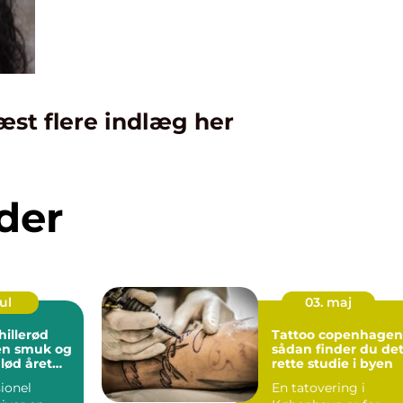
æst flere indlæg her
der
ul
03. maj
hillerød
Tattoo copenhagen
 en smuk og
sådan finder du de
glød året
rette studie i byen
ionel
En tatovering i