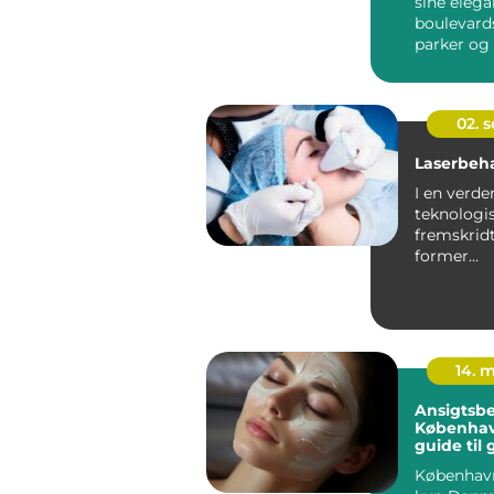
sine elega
boulevard
parker og
sin...
02. 
Laserbeh
I en verde
teknologi
fremskrid
former
skønhedsi
er laserbeh
14. 
Ansigtsbe
Københav
guide til
hud
København