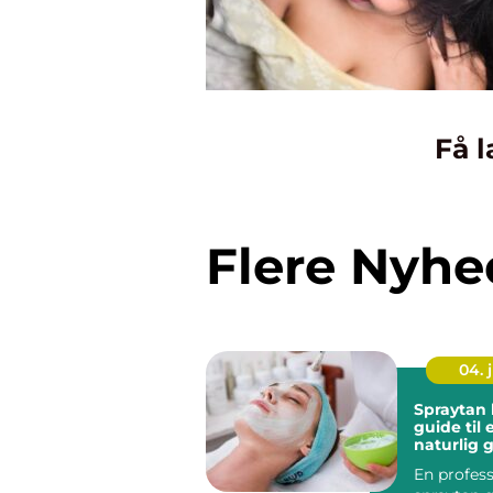
Få l
Flere Nyhe
04. j
Spraytan 
guide til
naturlig 
rundt
En profess