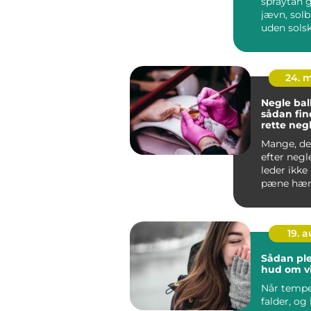
spraytan g
jævn, solb
uden sols
rynkerisik
i...
24. 
Negle bal
sådan fin
rette negl
Mange, de
efter negl
leder ikke
pæne hæn
efter en b
so...
19. 
Sådan ple
hud om v
Når tempe
falder, og 