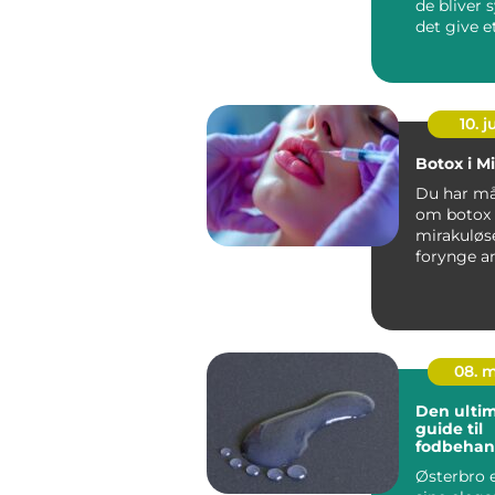
de bliver 
det give e
uds...
10. 
Botox i M
Du har må
om botox 
mirakuløse
forynge a
a...
08. 
Den ultim
guide til
fodbehan
Østerbro
Østerbro e