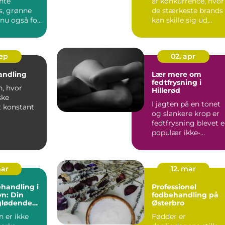
nte
af konkurrence, hvor
s, grønne
de stærkeste brands
 nu også for
kan skille sig ud
takket været et iko...
sep
02. apr
andling
Lær mere om
fedtfrysning i
n, hvor
Hillerød
ske
I jagten på en tonet
t konstant
og slankere krop er
fedtfrysning blevet 
ndustrien,
populær ikke-
andl...
kirurgisk behandling
fo...
mar
12. mar
handling i
Professionel
n: Din
fodbehandling på
 glødende
Østerbro
 er ikke
Fødder er