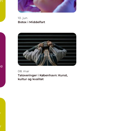
en
10. jun
Botox i Middelfart
ge
08. mar
Tatoveringer i København: Kunst,
kultur og kvalitet
r
v