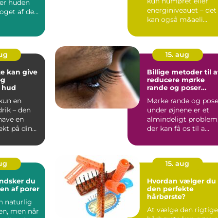
kun humøret eller
er huden
energiniveauet – det
oget af det
kan også m&aeli...
aug
15. aug
e kan give
Billige metoder til a
og
reducere mørke
 hud
rande og poser
under øjnene
 kun en
Mørke rande og pose
rik – den
under øjnene er et
have en
almindeligt problem
fekt på din
der kan få os til a...
aug
15. aug
ndsker du
Hvordan vælger du
en af porer
den perfekte
hårbørste?
n naturlig
At vælge den rigtige
den, men når