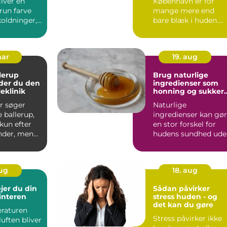
iver en
København er for
run farve
mange mere end
koldninger,
bare blæk i huden.
o eller timer
Den bliver et minde,
en markering...
mar
19. aug
lerup
Brug naturlige
der du den
ingredienser som
eklinik
honning og sukker
til din hud
r søger
Naturlige
e ballerup,
ingredienser kan gø
 kun efter
en stor forskel for
der, men
hudens sundhed ude
ehandling,
at belaste huden me
...
aug
18. aug
jer du din
Sådan påvirker
interen
stress huden - og
det kan du gøre
raturen
Stress påvirker ikke
luften bliver