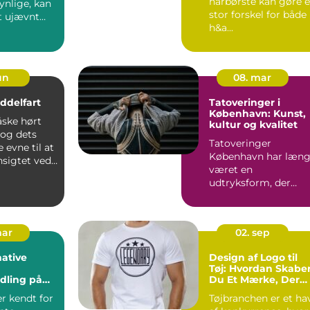
hårbørste kan gøre 
synlige, kan
stor forskel for både
t ujævnt
h&a...
jun
08. mar
iddelfart
Tatoveringer i
København: Kunst,
ske hørt
kultur og kvalitet
og dets
Tatoveringer
 evne til at
København har læn
nsigtet ved
været en
udtryksform, der
strækker sig ove...
mar
02. sep
ative
Design af Logo til
Tøj: Hvordan Skabe
dling på
Du Et Mærke, Der
Bider Sig Fast
r kendt for
Tøjbranchen er et ha